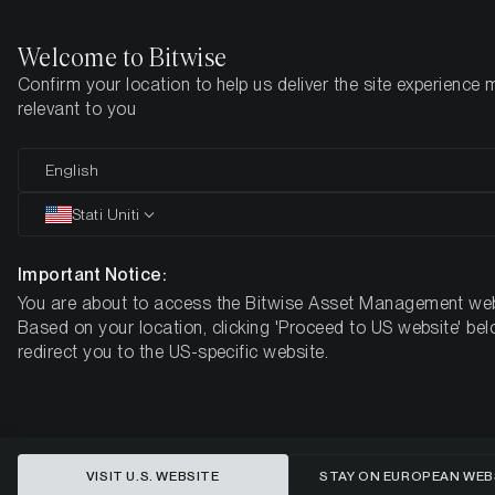
Welcome to Bitwise
Confirm your location to help us deliver the site experience 
Pagina iniziale
Imparare
Aggiornamenti
Settimana 40, 2025
relevant to you
Il sentiment delle criptovalute
English
affonda, Bitcoin registra rari
Stati Uniti
guadagni a settembre
Important Notice:
You are about to access the Bitwise Asset Management web
BITWISE CRYPTO MARKET COMPASS – SETTIMANA 40,
Based on your location, clicking 'Proceed to US website' bel
2025
redirect you to the US-specific website.
NOTA PER I NOSTRI LETTORI: ABBIAMO AGGIORNATO IL
NOSTRO RAPPORTO PER INCLUDERE LE LETTURE DEL
SENTIMENT INTRADAY DEL NOSTRO CRYPTOASSET
SENTIMENT INDEX! PUBBLICHEREMO REGOLARMENTE I
RISULTATI NELL'APPENDICE DEL RAPPORTO.
VISIT U.S. WEBSITE
STAY ON EUROPEAN WEB