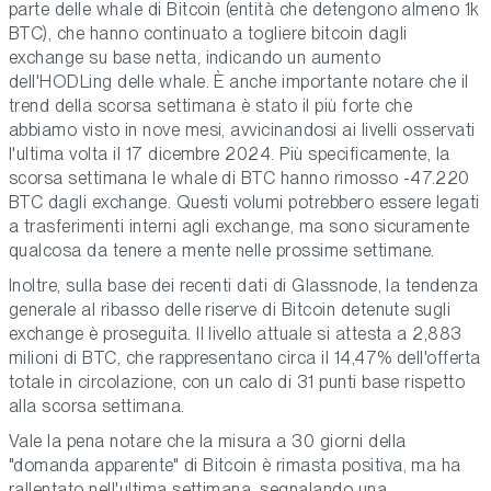
parte delle whale di Bitcoin (entità che detengono almeno 1k
BTC), che hanno continuato a togliere bitcoin dagli
exchange su base netta, indicando un aumento
dell'HODLing delle whale. È anche importante notare che il
trend della scorsa settimana è stato il più forte che
abbiamo visto in nove mesi, avvicinandosi ai livelli osservati
l'ultima volta il 17 dicembre 2024. Più specificamente, la
scorsa settimana le whale di BTC hanno rimosso -47.220
BTC dagli exchange. Questi volumi potrebbero essere legati
a trasferimenti interni agli exchange, ma sono sicuramente
qualcosa da tenere a mente nelle prossime settimane.
Inoltre, sulla base dei recenti dati di Glassnode, la tendenza
generale al ribasso delle riserve di Bitcoin detenute sugli
exchange è proseguita. Il livello attuale si attesta a 2,883
milioni di BTC, che rappresentano circa il 14,47% dell'offerta
totale in circolazione, con un calo di 31 punti base rispetto
alla scorsa settimana.
Vale la pena notare che la misura a 30 giorni della
"domanda apparente" di Bitcoin è rimasta positiva, ma ha
rallentato nell'ultima settimana, segnalando una