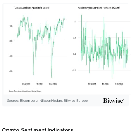
Source: Bloomberg, NilssonHedge, Bitwise Europe
Crypto Sentiment Indicators