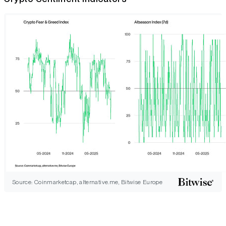
Source: Coinmarketcap, alternative.me, Bitwise Europe