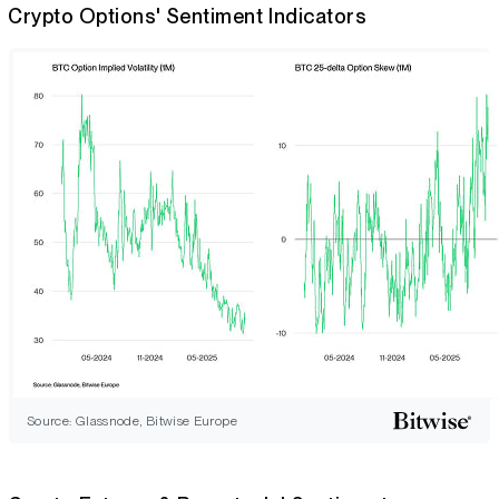
Crypto Options' Sentiment Indicators
Source: Glassnode, Bitwise Europe