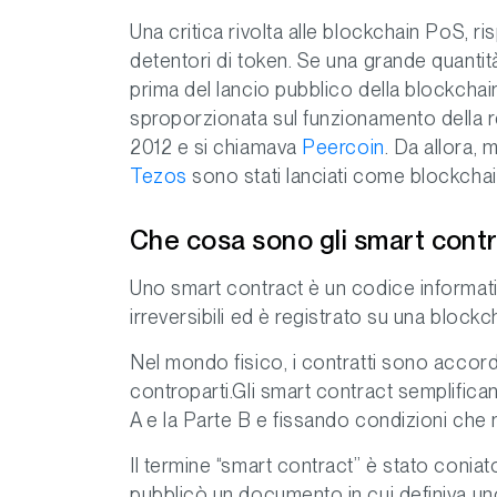
Una critica rivolta alle blockchain PoS, r
detentori di token. Se una grande quantit
prima del lancio pubblico della blockchai
sproporzionata sul funzionamento della re
2012 e si chiamava
Peercoin
. Da allora, 
Tezos
sono stati lanciati come blockcha
Che cosa sono gli smart cont
Uno smart contract è un codice informati
irreversibili ed è registrato su una blockc
Nel mondo fisico, i contratti sono accordi 
controparti.Gli smart contract semplific
A e la Parte B e fissando condizioni ch
Il termine “smart contract” è stato coniat
pubblicò un documento in cui definiva u