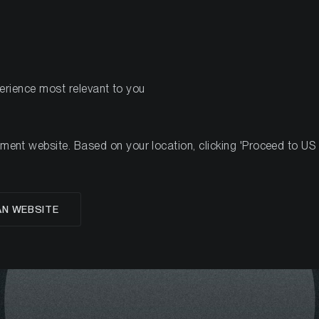
PRODOTTI
R
perience most relevant to you
Ethereum
nt website. Based on your location, clicking 'Proceed to US we
Che cos'è Ethereum?
AN WEBSITE