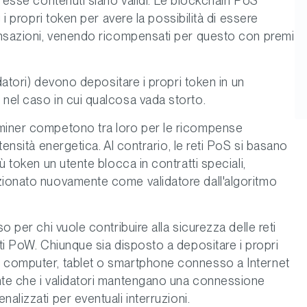
n esse contenuti siano validi. Le blockchain PoS
g i propri token per avere la possibilità di essere
ransazioni, venendo ricompensati per questo con premi
idatori) devono depositare i propri token in un
 nel caso in cui qualcosa vada storto.
 miner competono tra loro per le ricompense
tensità energetica. Al contrario, le reti PoS si basano
ù token un utente blocca in contratti speciali,
zionato nuovamente come validatore dall'algoritmo
o per chi vuole contribuire alla sicurezza delle reti
eti PoW. Chiunque sia disposto a depositare i propri
n computer, tablet o smartphone connesso a Internet
nte che i validatori mantengano una connessione
alizzati per eventuali interruzioni.