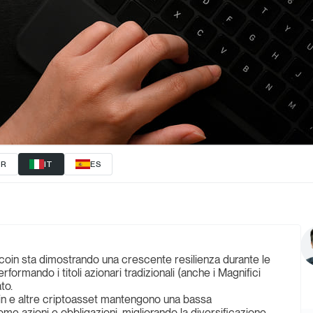
FR
IT
ES
Bitcoin sta dimostrando una crescente resilienza durante le
ormando i titoli azionari tradizionali (anche i Magnifici
to.
tcoin e altre criptoasset mantengono una bassa
ome azioni e obbligazioni, migliorando la diversificazione