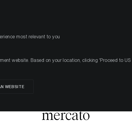
PRODOTTI
R
perience most relevant to you
nt website. Based on your location, clicking 'Proceed to US we
a frattura in tempo rea
AN WEBSITE
obbligazioni e il nuovo
mercato