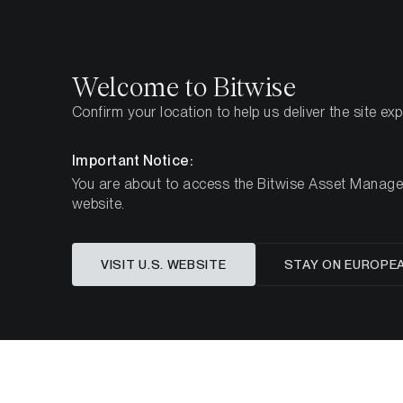
Select
Select
Welcome to Bitwise
Confirm your location to help us deliver the site ex
Pagina iniziale
Imparare
Ricerca
Important Notice:
You are about to access the Bitwise Asset Manageme
website.
Un
VISIT U.S. WEBSITE
STAY ON EUROPE
Bitcoin, 