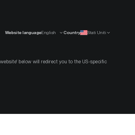
Italiano
ISORSE
IMPARARE
AZIENDA
CONTATTI
Website language
English
Country
Stati Uniti
bsite' below will redirect you to the US-specific
le:
 regime di