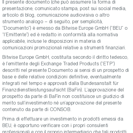
Il presente documento (che può assumere la forma di
presentazione, comunicato stampa, post sui social media,
articolo di blog, comunicazione audiovisiva o altro
strumento analogo – di seguito, per semplicità,
“Documento”) è emesso da Bitwise Europe GmbH (“BEU” o
“l’Emittente”) ed è redatto in conformità alla normativa
applicabile, incluse le disposizioni in materia di
comunicazioni promozionali relative a strumenti finanziari.
Bitwise Europe GmbH, costituita secondo il diritto tedesco,
è l’emittente degli Exchange Traded Products (“ETP”)
descritti nel presente Documento ai sensi di un prospetto di
base e delle relative condizioni definitive, eventualmente
integrati nel tempo e approvati dalla Bundesanstalt für
Finanzdienstleistungsaufsicht (BaFin). L’approvazione del
prospetto da parte di BaFin non costituisce un giudizio di
merito sull’investimento né un’approvazione del presente
contenuto da parte di CONSOB.
Prima di effettuare un investimento in prodotti emessi da
BEU, è opportuno verificare con i propri consulenti
professionali e con il proprio intermediario che tali prodotti