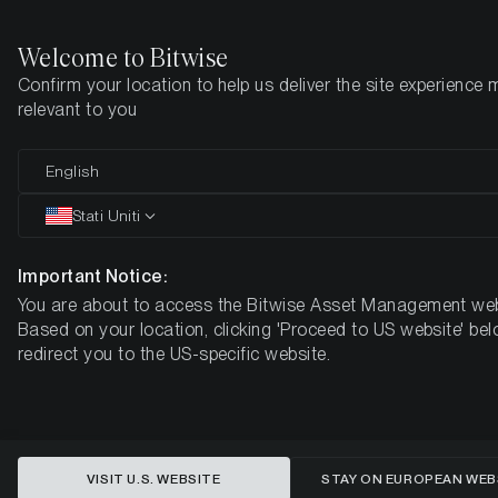
Welcome to Bitwise
Confirm your location to help us deliver the site experience 
Pagina iniziale
Imparare
Ricerca
relevant to you
English
Questo articolo è disponibile solo in lingua inglese
Stati Uniti
Una fractura en tiempo real:
Bitcoin, bonos y el nuevo régimen
Important Notice:
You are about to access the Bitwise Asset Management web
de mercado
Based on your location, clicking 'Proceed to US website' bel
redirect you to the US-specific website.
VISIT U.S. WEBSITE
STAY ON EUROPEAN WEB