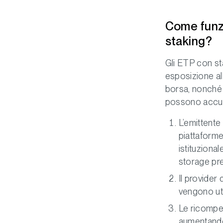
Come funz
staking?
Gli ETP con sta
esposizione al
borsa, nonché l
possono accumu
L’emittente 
piattaforme
istituziona
storage pre
Il provider 
vengono uti
Le ricompen
aumentando 