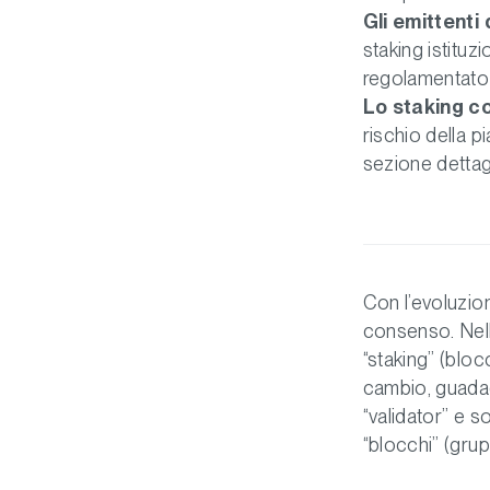
Gli emittenti
staking istituz
regolamentato 
Lo staking c
rischio della pi
sezione dettagl
Con l’evoluzio
consenso. Nell
“staking” (bloc
cambio, guada
“validator” e s
“blocchi” (grup