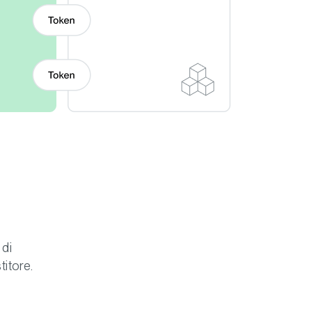
 di
titore.