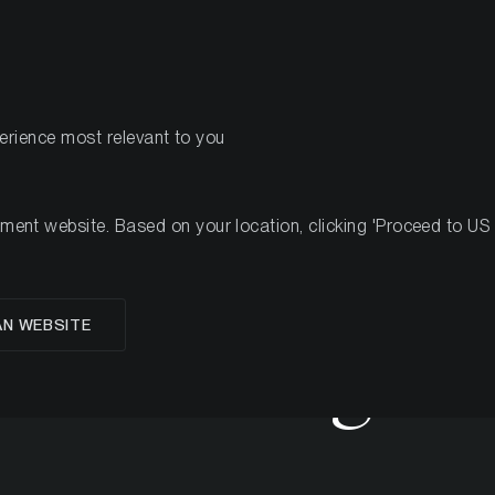
PRODOTTI
R
perience most relevant to you
ll’investitore al Crypto Staking
nt website. Based on your location, clicking 'Proceed to US we
AN WEBSITE
 al Staking c