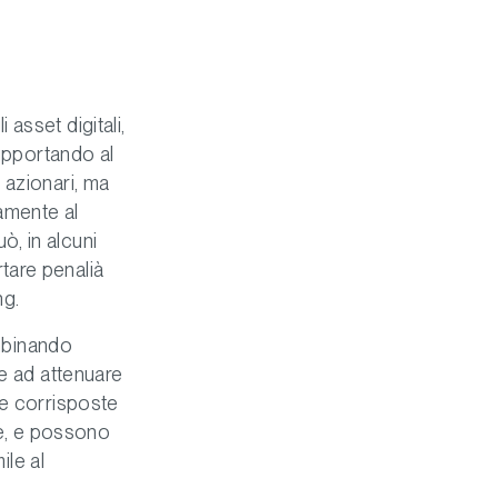
asset digitali,
supportando al
 azionari, ma
vamente al
, in alcuni
tare penalià
ng.
ombinando
re ad attenuare
te corrisposte
re, e possono
ile al