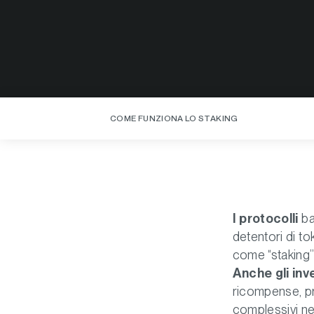
COME FUNZIONA LO STAKING
I protocolli
ba
detentori di t
come “staking”
Anche gli inv
ricompense, pro
complessivi ne