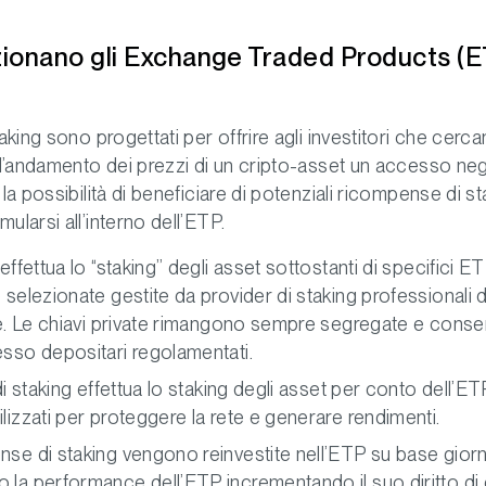
ionano gli Exchange Traded Products (E
king sono progettati per offrire agli investitori che cerc
l’andamento dei prezzi di un cripto-asset un accesso neg
a possibilità di beneficiare di potenziali ricompense di s
larsi all’interno dell’ETP.
effettua lo “staking” degli asset sottostanti di specifici E
 selezionate gestite da provider di staking professionali di
le. Le chiavi private rimangono sempre segregate e conse
sso depositari regolamentati.
di staking effettua lo staking degli asset per conto dell’ET
lizzati per proteggere la rete e generare rendimenti.
se di staking vengono reinvestite nell’ETP su base giorna
la performance dell’ETP incrementando il suo diritto di 