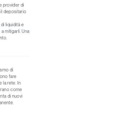
e provider di
il depositario
di liquidità e
 a mitigarli. Una
nto.
ismo di
sono fare
 la rete. In
perano come
unta di nuovi
manente.