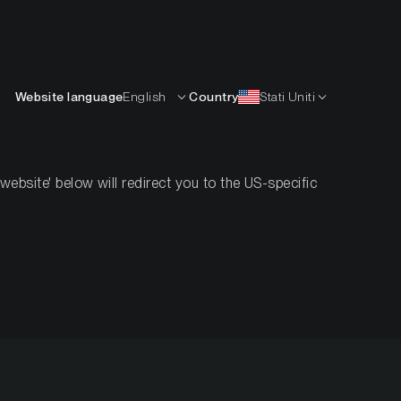
Italiano
ISORSE
IMPARARE
AZIENDA
CONTATTI
Website language
English
Country
Stati Uniti
bsite' below will redirect you to the US-specific
on ETP