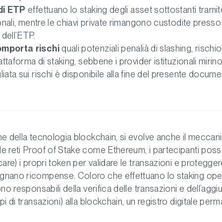
 di ETP
effettuano lo staking degli asset sottostanti tramit
ionali, mentre le chiavi private rimangono custodite presso 
dell’ETP.
omporta rischi
quali potenziali penalià di slashing, rischio 
attaforma di staking, sebbene i provider istituzionali mirino
iata sui rischi è disponibile alla fine del presente docume
ne della tecnologia blockchain, si evolve anche il meccan
e reti Proof of Stake come Ethereum, i partecipanti pos
care) i propri token per validare le transazioni e proteggere
gnano ricompense. Coloro che effettuano lo staking o
ono responsabili della verifica delle transazioni e dell’aggi
pi di transazioni) alla blockchain, un registro digitale per