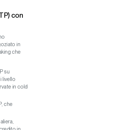
TP) con
ano
oziato in
taking che
TP su
 livello
rvate in cold
P, che
liera,
credito in