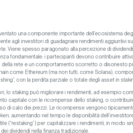
iventato una componente importante dell’ecosistema degli 
nte agli investitori di guadagnare rendimenti aggiuntivi 
te. Viene spesso paragonato alla percezione di dividendi
enza fondamentale: i partecipanti devono contribuire atti
della rete e un comportamento scorretto o disonesto può
hain come Ethereum (ma non tutti, come Solana), compor
hing”, con la perdita parziale o totale degli asset in staki
tori, lo staking può migliorare i rendimenti, ad esempio c
nto capitale con le ricompense dello staking, o contribui
caso di calo dei prezzi. Le ricompense vengono tipicamen
oken, aumentando nel tempo le disponibilità dell’investito
ite (“restaking”) per capitalizzare i rendimenti, in modo sim
dei dividendi nella finanza tradizionale.