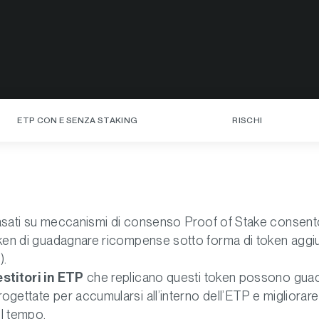
ETP CON E SENZA STAKING
RISCHI
sati su meccanismi di consenso Proof of Stake consent
oken di guadagnare ricompense sotto forma di token aggiu
).
estitori in ETP
che replicano questi token possono gua
gettate per accumularsi all’interno dell’ETP e migliorare
l tempo.