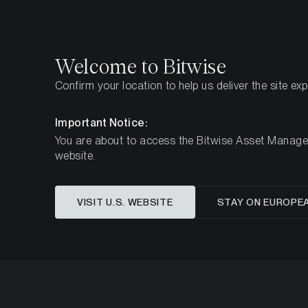
Select
Select
Welcome to Bitwise
Confirm your location to help us deliver the site ex
Pagina iniziale
Approfondimenti
Guide
Guida de
Important Notice:
You are about to access the Bitwise Asset Manageme
website.
VISIT U.S. WEBSITE
STAY ON EUROPE
Guida