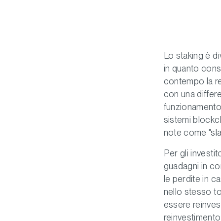
Lo staking è d
in quanto conse
contempo la re
con una differ
funzionamento 
sistemi blockc
note come “slas
Per gli investi
guadagni in co
le perdite in 
nello stesso t
essere reinvest
reinvestimento 