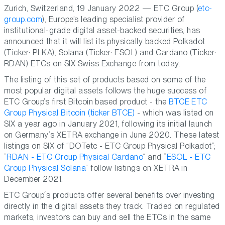
Zurich, Switzerland, 19 January 2022 — ETC Group (
etc-
group.com
), Europe’s leading specialist provider of
institutional-grade digital asset-backed securities, has
announced that it will list its physically backed Polkadot
(Ticker: PLKA), Solana (Ticker: ESOL) and Cardano (Ticker:
RDAN) ETCs on SIX Swiss Exchange from today.
The listing of this set of products based on some of the
most popular digital assets follows the huge success of
ETC Group’s first Bitcoin based product - the
BTCE ETC
Group Physical Bitcoin (ticker BTCE)
- which was listed on
SIX a year ago in January 2021, following its initial launch
on Germany´s XETRA exchange in June 2020. These latest
listings on SIX of “DOTetc - ETC Group Physical Polkadot”;
“
RDAN - ETC Group Physical Cardano
” and “
ESOL - ETC
Group Physical Solana
” follow listings on XETRA in
December 2021.
ETC Group´s products offer several benefits over investing
directly in the digital assets they track. Traded on regulated
markets, investors can buy and sell the ETCs in the same