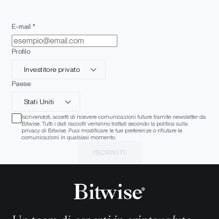
E-mail *
Profilo
Investitore privato
Paese
Stati Uniti
Iscrivendoti, accetti di ricevere comunicazioni future tramite newsletter da
Bitwise. Tutti i dati raccolti verranno trattati secondo la politica sulla
privacy di Bitwise. Puoi modificare le tue preferenze o rifiutare le
comunicazioni in qualsiasi momento.
ISCRIVITI