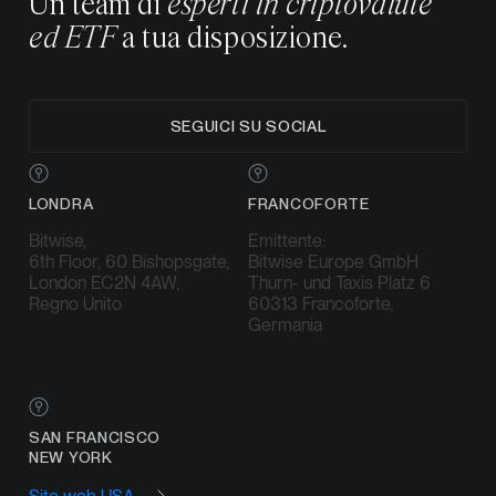
Un team di
esperti in criptovalute
ed ETF
a tua disposizione.
SEGUICI SU SOCIAL
LONDRA
FRANCOFORTE
Bitwise,
Emittente:
6th Floor, 60 Bishopsgate,
Bitwise Europe GmbH
London EC2N 4AW,
Thurn- und Taxis Platz 6
Regno Unito
60313 Francoforte,
Germania
SAN FRANCISCO
NEW YORK