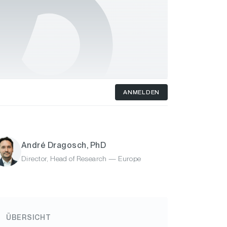
ANMELDEN
André Dragosch, PhD
Director, Head of Research — Europe
ÜBERSICHT