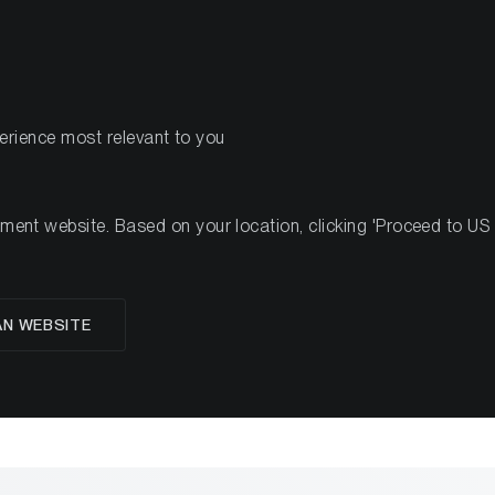
PRODUKTE
RESSOU
perience most relevant to you
nt website. Based on your location, clicking 'Proceed to US we
s Absicherung gegen ge
AN WEBSITE
Risiken?