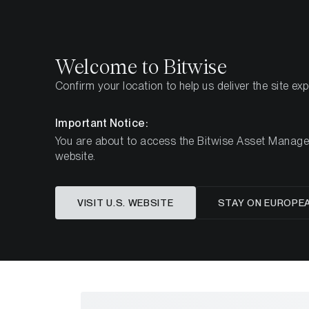
Select
Select
Welcome to Bitwise
Confirm your location to help us deliver the site ex
Startseite
Know-How
Research
Important Notice:
You are about to access the Bitwise Asset Manageme
website.
Bitcoin al
VISIT U.S. WEBSITE
STAY ON EUROPE