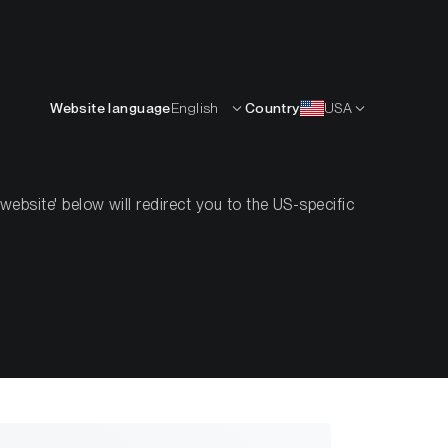
Deutsch
RCEN
KNOW-HOW
ÜBER UNS
KONTAKT
Website language
English
Country
USA
bsite' below will redirect you to the US-specific
opolitische