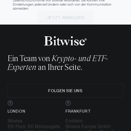
Datenschutzrichtlinie von Bitwise verarbeitet. Sie können Ihre
Einstellungen jederzeit ändern oder sich von der Kommunikation
abmelden.
JETZT ANMELDEN
Ein Team von
Krypto- und ETF-
Experten
an Ihrer Seite.
FOLGEN SIE UNS
LONDON
FRANKFURT
Bitwise,
Emittent:
6th Floor, 60 Bishopsgate,
Bitwise Europe GmbH