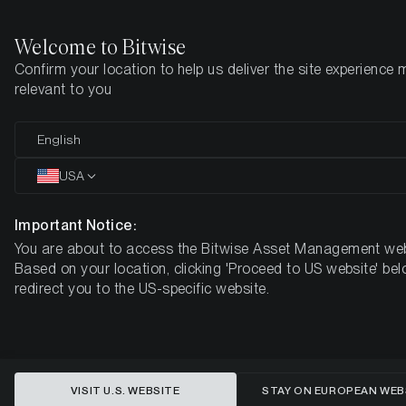
Welcome to Bitwise
Confirm your location to help us deliver the site experience 
Startseite
Know-How
Research
relevant to you
US-Spot-ETFs auf Ethereum
English
wurden soeben genehmigt.
USA
Hier sind 3 Dinge, die Sie jetzt
Important Notice:
wissen müssen.
You are about to access the Bitwise Asset Management web
Based on your location, clicking 'Proceed to US website' bel
redirect you to the US-specific website.
VISIT U.S. WEBSITE
STAY ON EUROPEAN WEB