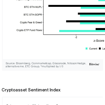
Source: Bloomberg, Coinmarketcap, Glassnode, NilssonHedge,
alternative.me, ETC Group; *multiplied by (-1)
Cryptoasset Sentiment Index