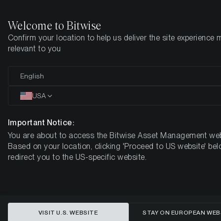
Welcome to Bitwise
Confirm your location to help us deliver the site experience 
Startseite
Know-How
Market Updates
Week 5, 2024
relevant to you
ETC Group Krypto-Markt-
English
Kompass
USA
Week 5, 2024
Important Notice:
You are about to access the Bitwise Asset Management web
Based on your location, clicking 'Proceed to US website' bel
redirect you to the US-specific website.
VISIT U.S. WEBSITE
STAY ON EUROPEAN WEB