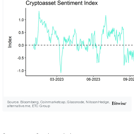
Source: Bloomberg, Coinmarketcap, Glassnode, NilssonHedge,
alternative.me, ETC Group