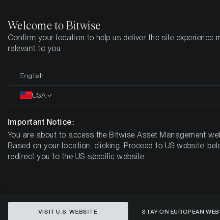
Welcome to Bitwise
Confirm your location to help us deliver the site experience 
Startseite
Know-How
Market Updates
Week 28, 2024
relevant to you
Kryptoassets Underperformance
English
inmitten langfristiger
USA
Gewinnmitnahmen der Inhaber
Important Notice:
und bärischem Sentiment
You are about to access the Bitwise Asset Management web
Based on your location, clicking 'Proceed to US website' bel
KRYPTO-MARKT-KOMPASS - WOCHE 28, 2024
redirect you to the US-specific website.
VISIT U.S. WEBSITE
STAY ON EUROPEAN WEB