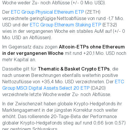
Woche weder Zu- noch Abflüsse (+/- 0 Mio. USD).
Der
ETC Group Physical Ethereum ETP
(ZETH)
verzeichnete geringfügige Nettoabflüsse von rund -1,7 Mio.
USD und der
ETC Group Ethereum Staking ETP
(ET32)
wies in der vergangenen Woche ein stabiles AuM auf (+/- 0
Mio. USD an Abflüssen).
Im Gegensatz dazu zogen
Altcoin-ETPs ohne Ethereum
in der vergangenen Woche
mit rund +20,1 Mio. USD noch
mehr Kapital an.
Dasselbe gilt für
Thematic & Basket Crypto ETPs
, die
nach unseren Berechnungen ebenfalls weiterhin positive
Nettozuflüsse von +35,4 Mio. USD verzeichneten. Der
ETC
Group MSCI Digital Assets Select 20 ETP
(DA20)
verzeichnete letzte Woche weder Zu- noch Abflüsse.
In der Zwischenzeit haben globale Krypto-Hedgefonds ihr
Marktengagement in der jüngsten Korrektur noch weiter
erhöht. Das rollierende 20-Tage-Beta der Performance
globaler Krypto-Hedgefonds stieg auf rund 0,66 (von 0,57)
per gestrigem Schlusskurs.