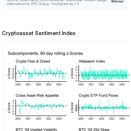
Source: Bloomberg, Coinmarketcap, Glassnode, NilssonHedge,
alternative.me, ETC Group; *multiplied by (-1)
Cryptoasset Sentiment Index