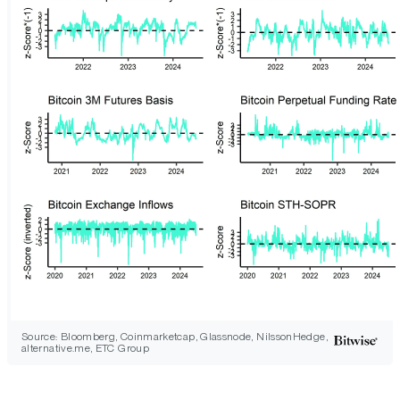
Source: Bloomberg, Coinmarketcap, Glassnode, NilssonHedge,
alternative.me, ETC Group