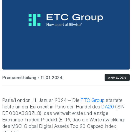
Pressemitteilung
11-01-2024
ANMELDEN
Paris/London, 11. Januar 2024 – Die
ETC Group
startete
heute an der Euronext in Paris den Handel des
DA20
(ISIN
DE 000A3G3ZL3), das weltweit erste und einzige
Exchange Traded Produkt (ETP), das die Wertentwicklung
des MSCI Global Digital Assets Top 20 Capped Index