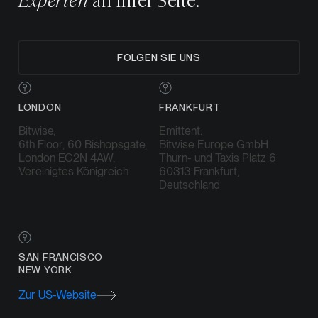
Experten
an Ihrer Seite.
FOLGEN SIE UNS
LONDON
FRANKFURT
Bitwise,
Emittent:
6th Floor, 60 Bishopsgate,
Bitwise Europe GmbH
London EC2N 4AW,
Thurn- und Taxis Platz 6
Vereinigtes Königreich
60313 Frankfurt,
Deutschland
SAN FRANCISCO
NEW YORK
Zur US-Website