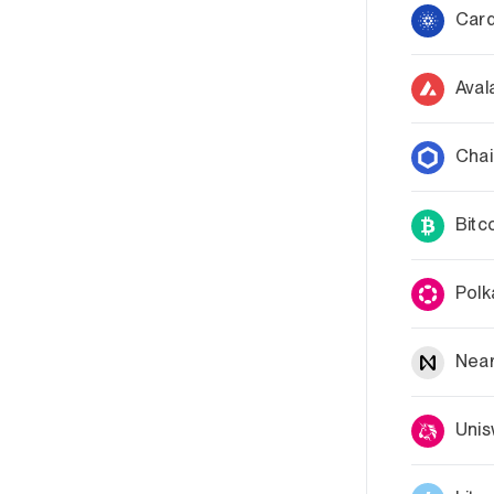
Car
Aval
Chai
Bitc
Polk
Near
Uni