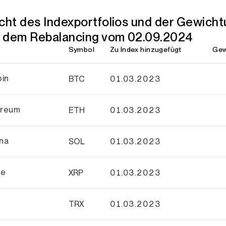
cht des Indexportfolios und der Gewich
 dem Rebalancing vom 02.09.2024
Symbol
Zu Index hinzugefügt
Gew
oin
BTC
01.03.2023
ereum
ETH
01.03.2023
na
SOL
01.03.2023
le
XRP
01.03.2023
n
TRX
01.03.2023