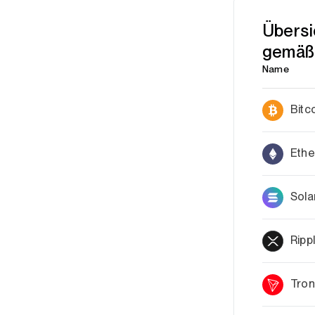
Übersi
gemäß
Name
Bitc
Eth
Sola
Ripp
Tro