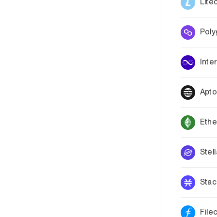
Lite
Pol
Inte
Apt
Ethe
Stell
Stac
File