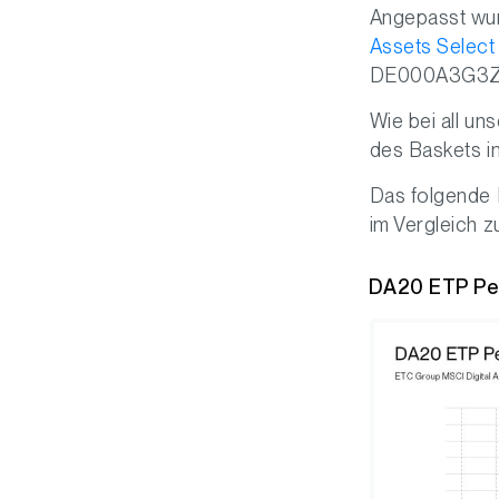
Angepasst wur
Assets Select
DE000A3G3ZL3
Wie bei all u
des Baskets i
Das folgende 
im Vergleich z
DA20 ETP Per