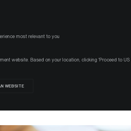
PRODOTTI
R
perience most relevant to you
nt website. Based on your location, clicking 'Proceed to US we
glese
AN WEBSITE
vering enkelt forklart: