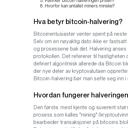
Påvirker bitcoin halveringen prisen?
Hvorfor kan antallet miners minske?
Hva betyr bitcoin-halvering?
Bitcoinentusiaster venter spent på neste ha
Selv om en nøyaktig dato ikke er fastsatt 
og prosessene bak det. Halvering anses s
protokollen. Det refererer til hastighet
definert algoritmisk allerede da Bitcoin 
der nye deler av kryptovalutaen opprettes,
Bitcoin-halvering bør man sette seg inn i 
Hvordan fungerer halveringe
Den første, mest kjente og suverent stør
prosess som kalles "mining" (kryptoutvin
bearbeider transaksjoner på bitcoins blo