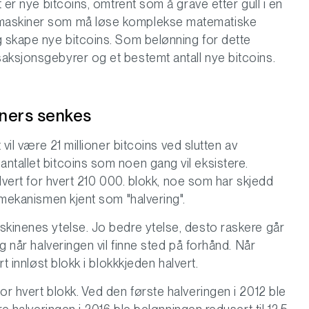
t er nye bitcoins, omtrent som å grave etter gull i en
amaskiner som må løse komplekse matematiske
g skape nye bitcoins. Som belønning for dette
aksjonsgebyrer og et bestemt antall nye bitcoins.
iners senkes
 vil være 21 millioner bitcoins ved slutten av
ntallet bitcoins som noen gang vil eksistere.
alvert for hvert 210 000. blokk, noe som har skjedd
r mekanismen kjent som "halvering".
skinenes ytelse. Jo bedre ytelse, desto raskere går
ig når halveringen vil finne sted på forhånd. Når
rt innløst blokk i blokkkjeden halvert.
or hvert blokk. Ved den første halveringen i 2012 ble