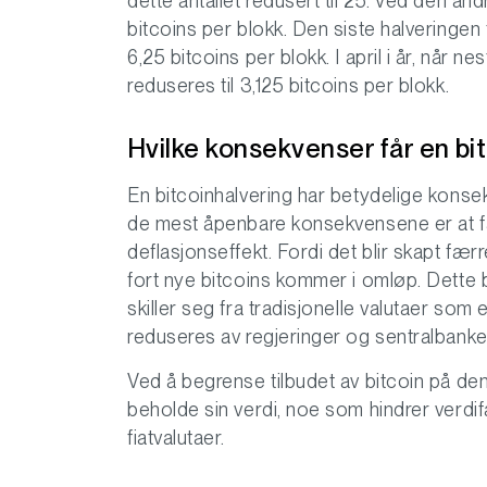
dette antallet redusert til 25. Ved den and
bitcoins per blokk. Den siste halveringen 
6,25 bitcoins per blokk. I april i år, når n
reduseres til 3,125 bitcoins per blokk.
Hvilke konsekvenser får en bi
En bitcoinhalvering har betydelige konse
de mest åpenbare konsekvensene er at fær
deflasjonseffekt. Fordi det blir skapt fær
fort nye bitcoins kommer i omløp. Dette 
skiller seg fra tradisjonelle valutaer som 
reduseres av regjeringer og sentralbanke
Ved å begrense tilbudet av bitcoin på denne
beholde sin verdi, noe som hindrer verdifal
fiatvalutaer.