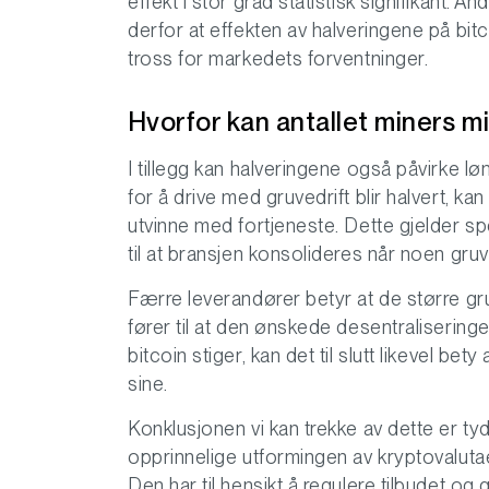
effekt i stor grad statistisk signifikant.
derfor at effekten av halveringene på bitcoi
tross for markedets forventninger.
Hvorfor kan antallet miners m
I tillegg kan halveringene også påvirke l
for å drive med gruvedrift blir halvert, k
utvinne med fortjeneste. Dette gjelder s
til at bransjen konsolideres når noen gru
Færre leverandører betyr at de større gr
fører til at den ønskede desentralisering
bitcoin stiger, kan det til slutt likevel b
sine.
Konklusjonen vi kan trekke av dette er tyd
opprinnelige utformingen av kryptovalutaen
Den har til hensikt å regulere tilbudet og