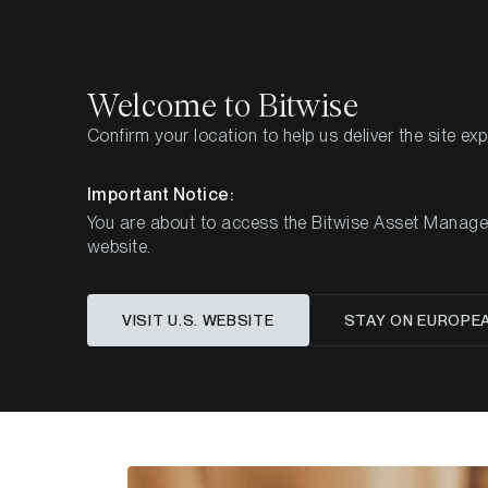
Select
Select
Welcome to Bitwise
Confirm your location to help us deliver the site ex
Pagina iniziale
Imparare
Ricerca
Important Notice:
You are about to access the Bitwise Asset Manageme
website.
Questo articolo è disponibile solo in lingua in
VISIT U.S. WEBSITE
STAY ON EUROPE
Bitcoin-hal