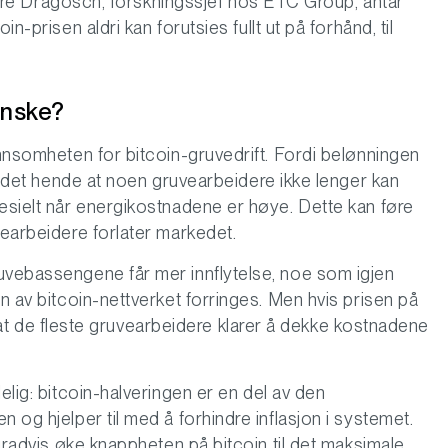
 André Dragosch, forskningssjef hos ETC Group, antar
n-prisen aldri kan forutsies fullt ut på forhånd, til
inske?
ønnsomheten for bitcoin-gruvedrift. Fordi belønningen
an det hende at noen gruvearbeidere ikke lenger kan
pesielt når energikostnadene er høye. Dette kan føre
vearbeidere forlater markedet.
uvebassengene får mer innflytelse, noe som igjen
en av bitcoin-nettverket forringes. Men hvis prisen på
ety at de fleste gruvearbeidere klarer å dekke kostnadene
elig: bitcoin-halveringen er en del av den
 og hjelper til med å forhindre inflasjon i systemet.
 gradvis øke knappheten på bitcoin til det maksimale