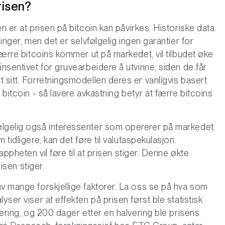
risen?
n er at prisen på bitcoin kan påvirkes. Historiske data
ninger, men det er selvfølgelig ingen garantier for
færre bitcoins kommer ut på markedet, vil tilbudet øke
insentivet for gruvearbeidere å utvinne, siden de får
 sitt. Forretningsmodellen deres er vanligvis basert
 bitcoin - så lavere avkastning betyr at færre bitcoins
ølgelig også interessenter som opererer på markedet.
tidligere, kan det føre til valutaspekulasjon.
appheten vil føre til at prisen stiger. Denne økte
risen stiger.
av mange forskjellige faktorer. La oss se på hva som
yser viser at effekten på prisen først ble statistisk
vering, og 200 dager etter en halvering ble prisens