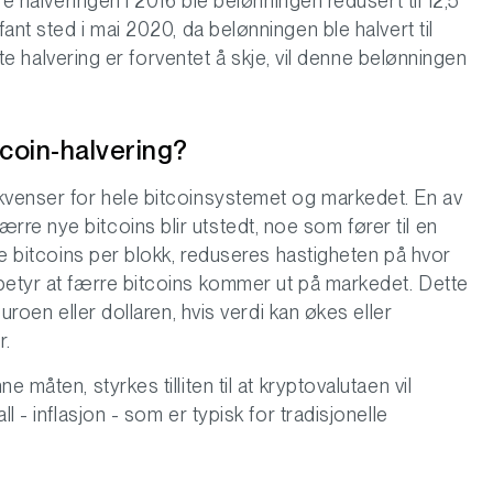
re halveringen i 2016 ble belønningen redusert til 12,5
fant sted i mai 2020, da belønningen ble halvert til
este halvering er forventet å skje, vil denne belønningen
tcoin-halvering?
kvenser for hele bitcoinsystemet og markedet. En av
re nye bitcoins blir utstedt, noe som fører til en
re bitcoins per blokk, reduseres hastigheten på hvor
betyr at færre bitcoins kommer ut på markedet. Dette
euroen eller dollaren, hvis verdi kan økes eller
r.
 måten, styrkes tilliten til at kryptovalutaen vil
l - inflasjon - som er typisk for tradisjonelle