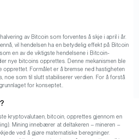
lvering av Bitcoin som forventes å skje i april i år.
ennå, vil hendelsen ha en betydelig effekt på Bitcoin
om en av de viktigste hendelsene i Bitcoin-
en der nye bitcoins opprettes. Denne mekanismen ble
ble opprettet. Formålet er å bremse ned hastigheten
 noe som til slutt stabiliserer verdien. For å forstå
grunnlaget for konseptet..
n?
ste kryptovalutaen, bitcoin, opprettes gjennom en
ning). Mining innebærer at deltakeren – mineren –
kkjede ved å gjøre matematiske beregninger.