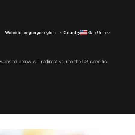
Italiano
ISORSE
IMPARARE
AZIENDA
CONTATTI
Website language
English
Country
Stati Uniti
bsite' below will redirect you to the US-specific
 Hva er det?