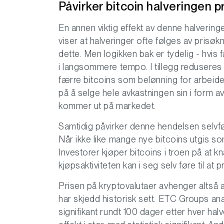
Påvirker bitcoin halveringen p
En annen viktig effekt av denne halveringe
viser at halveringer ofte følges av prisøk
dette. Men logikken bak er tydelig - hvis 
i langsommere tempo. I tillegg reduseres 
færre bitcoins som belønning for arbeidet
på å selge hele avkastningen sin i form av
kommer ut på markedet.
Samtidig påvirker denne hendelsen selvf
Når ikke like mange nye bitcoins utgis som 
Investorer kjøper bitcoins i troen på at kn
kjøpsaktiviteten kan i seg selv føre til at p
Prisen på kryptovalutaer avhenger altså 
har skjedd historisk sett. ETC Groups anal
signifikant rundt 100 dager etter hver hal