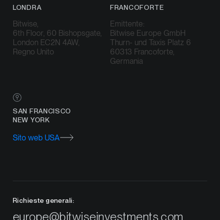
LONDRA
FRANCOFORTE
Bitwise,
Emittente:
6th Floor, 60 Bishopsgate,
Bitwise Europe GmbH
London EC2N 4AW,
Thurn- und Taxis Platz 6
Regno Unito
60313 Francoforte,
Germania
SAN FRANCISCO
NEW YORK
Sito web USA
Richieste generali:
europe@bitwiseinvestments.com