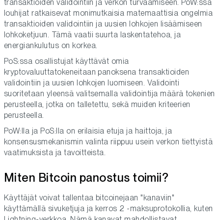
transaktioiden validointiin ja verkon turvaamiseen. PoW:ssa
louhijat ratkaisevat monimutkaisia matemaattisia ongelmia
transaktioiden validointiin ja uusien lohkojen lisäämiseen
lohkoketjuun. Tämä vaatii suurta laskentatehoa, ja
energiankulutus on korkea.
PoS:ssa osallistujat käyttävät omia
kryptovaluuttatokeneitaan panoksena transaktioiden
validointiin ja uusien lohkojen luomiseen. Validointi
suoritetaan yleensä valitsemalla validointija määrä tokenien
perusteella, jotka on talletettu, sekä muiden kriteerien
perusteella.
PoW:lla ja PoS:lla on erilaisia etuja ja haittoja, ja
konsensusmekanismin valinta riippuu usein verkon tiettyistä
vaatimuksista ja tavoitteista.
Miten Bitcoin panostus toimii?
Käyttäjät voivat tallentaa bitcoinejaan "kanaviin"
käyttämällä sivuketjuja ja kerros 2 -maksuprotokollia, kuten
Lightning-verkkoa. Nämä kanavat mahdollistavat