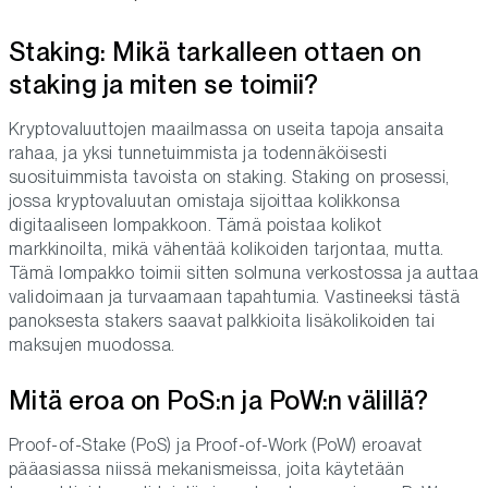
Staking: Mikä tarkalleen ottaen on
staking ja miten se toimii?
Kryptovaluuttojen maailmassa on useita tapoja ansaita
rahaa, ja yksi tunnetuimmista ja todennäköisesti
suosituimmista tavoista on staking. Staking on prosessi,
jossa kryptovaluutan omistaja sijoittaa kolikkonsa
digitaaliseen lompakkoon. Tämä poistaa kolikot
markkinoilta, mikä vähentää kolikoiden tarjontaa, mutta.
Tämä lompakko toimii sitten solmuna verkostossa ja auttaa
validoimaan ja turvaamaan tapahtumia. Vastineeksi tästä
panoksesta stakers saavat palkkioita lisäkolikoiden tai
maksujen muodossa.
Mitä eroa on PoS:n ja PoW:n välillä?
Proof-of-Stake (PoS) ja Proof-of-Work (PoW) eroavat
pääasiassa niissä mekanismeissa, joita käytetään