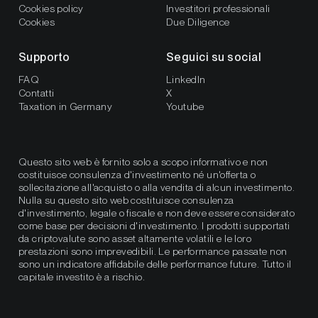
Cookies policy
Investitori professionali
Cookies
Due Diligence
Supporto
Seguici su social
FAQ
LinkedIn
Contatti
X
Taxation in Germany
Youtube
Questo sito web è fornito solo a scopo informativo e non
costituisce consulenza d'investimento né un'offerta o
sollecitazione all'acquisto o alla vendita di alcun investimento.
Nulla su questo sito web costituisce consulenza
d'investimento, legale o fiscale e non deve essere considerato
come base per decisioni d'investimento. I prodotti supportati
da criptovalute sono asset altamente volatili e le loro
prestazioni sono imprevedibili. Le performance passate non
sono un indicatore affidabile delle performance future. Tutto il
capitale investito è a rischio.