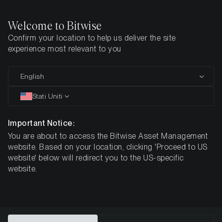
Welcome to Bitwise
Confirm your location to help us deliver the site
Pagina iniziale
Imparare
Ricerca
experience most relevant to you
English
Questo articolo è disponibile solo in lingua inglese
Stati Uniti
Mitä on staking ja miten voin
ansaita sillä rahaa?
Important Notice:
You are about to access the Bitwise Asset Management
website. Based on your location, clicking 'Proceed to US
website' below will redirect you to the US-specific
website.