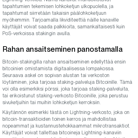
tapahtumien tekemisen lohkoketjun ulkopuolella, ja
tapahtumat siirretään takaisin päälohkoketjuun
myöhemmin. Tarjoamalla likviditeettiä näille kanaville
käyttäjät voivat saada palkkioita, samankaltaisesti kuin
PoS-verkoissa stakingin avulla.
Rahan ansaitseminen panostamalla
Bitcoin-stakingilla rahan ansaitseminen edellyttää ensin
bitcoinien omistamista digitaalisessa lompakossa.
Seuraava askel on sopivan alustan tai verkoston
löytäminen, joka tarjoaa staking-palveluja Bitcoinille. Tämä
voi olla esimerkiksi pörssi, joka tarjoaa staking-palveluita,
tai erikoistunut staking-verkosto Bitcoinille, joka perustuu
sivuketjuihin tai muihin lohkoketjun kerroksiin.
Käytännön esimerkki tästä on Lightning-verkosto, joka on
bitcoin-transaktioiden toinen kerros ja mahdollistaa
nopeammat ja kustannustehokkaammat mikrotransaktiot.
Käyttäjät voivat tallettaa bitcoineja Lightning-kanaviin