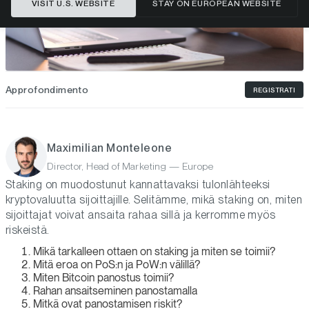
VISIT U.S. WEBSITE
STAY ON EUROPEAN WEBSITE
Approfondimento
REGISTRATI
Maximilian Monteleone
Director, Head of Marketing — Europe
Staking on muodostunut kannattavaksi tulonlähteeksi
kryptovaluutta sijoittajille. Selitämme, mikä staking on, miten
sijoittajat voivat ansaita rahaa sillä ja kerromme myös
riskeistä.
Mikä tarkalleen ottaen on staking ja miten se toimii?
Mitä eroa on PoS:n ja PoW:n välillä?
Miten Bitcoin panostus toimii?
Rahan ansaitseminen panostamalla
Mitkä ovat panostamisen riskit?