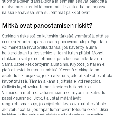
suorittaakseen transaktioita ja samalla saavat palkkioita
reititysmaksuina. Mitä enemmän likviditeettiä he tarjoavat
näissä kanavissa, sitä suuremmat palkkiot ovat..
Mitkä ovat panostamisen riskit?
Stakingin riskeistä on kuitenkin tärkeää ymmärtää, että se
ei ole riskitöntä tapaa ansaita passiivisia tuloja. Sijoittaja
voi menettää kryptovaluuttansa, jos käytetty alusta
hakkeroidaan tai jos verkko ei toimi kuten pitäisi. Monet
stakkerit ovat jo menettäneet panoksensa tällä tavalla.
Sama pätee keskitettyihin alustoihin. Kryptosijoittajien ei
pidä aliarvioida markkinariskiä. Yleensä stakingille on
asetettu lukitusjakso, jonka aikana sijoitetut kolikot eivät ole
käytettävissä. Tämän aikana sijoittaja ei voi reagoida
äkillisiin kryptovaluuttamarkkinoiden heilahduksiin.
Viimeisenä mutta ei vähäisimpänä on myös niin kutsuttu
passiivisuusriski: Jotkut alustat määräävät
rangaistusmaksuja, jos sijoitetut kryptovaluutat eivät ole
aktivoituneet tai jos tapahtumat eivät toteudu oikein. Siksi