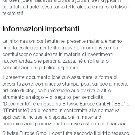
kaikkien, jotka haluavat aloittaa sijoittamisen kryptoihin,
tulisi tutkia huolellisesti tarkoitettu alusta ennen sijoituksen
tekemistä.
Informazioni importanti
Le informazioni contenute nel presente materiale hanno
finalità esclusivamente illustrative o informative e non
costituiscono consulenza in materia di investimenti,
raccomandazione personalizzata, né un’offerta o
sollecitazione al pubblico risparmio.
Il presente documento (che può assumere la forma di
presentazione, comunicato stampa, post sui social media,
articolo di blog, comunicazione audiovisiva o altro
strumento analogo – di seguito, per semplicità,
“Documento”) è emesso da Bitwise Europe GmbH (“BEU” o
“l’Emittente”) ed è redatto in conformità alla normativa
applicabile, incluse le disposizioni in materia di
comunicazioni promozionali relative a strumenti finanziari.
Bitwise Europe GmbH, costituita secondo il diritto tedesco,