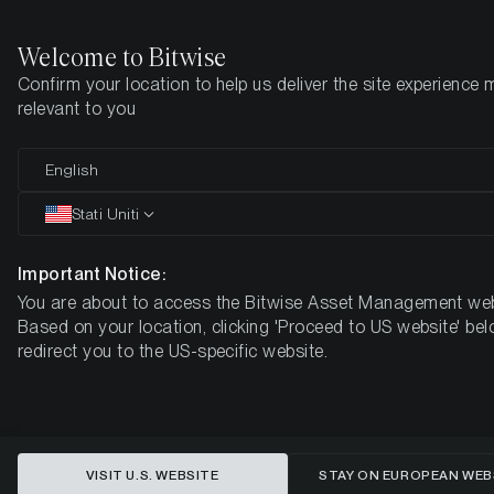
Welcome to Bitwise
Confirm your location to help us deliver the site experience 
Pagina iniziale
Imparare
Aggiornamenti
Settimana 18, 2025
relevant to you
Aumento delle aziende che
English
possiedono Bitcoin:
Stati Uniti
i primi embrioni delle banche
Important Notice:
Bitcoin
You are about to access the Bitwise Asset Management web
Based on your location, clicking 'Proceed to US website' bel
BITWISE CRYPTO MARKET COMPASS – SETTIMANA 18, 2025
redirect you to the US-specific website.
VISIT U.S. WEBSITE
STAY ON EUROPEAN WEB