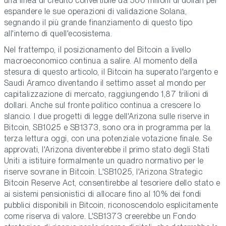
una linea di credito convertibile da 500 milioni di dollari per
espandere le sue operazioni di validazione Solana,
segnando il più grande finanziamento di questo tipo
all'interno di quell'ecosistema.
Nel frattempo, il posizionamento del Bitcoin a livello
macroeconomico continua a salire. Al momento della
stesura di questo articolo, il Bitcoin ha superato l'argento e
Saudi Aramco diventando il settimo asset al mondo per
capitalizzazione di mercato, raggiungendo 1,87 trilioni di
dollari. Anche sul fronte politico continua a crescere lo
slancio. I due progetti di legge dell'Arizona sulle riserve in
Bitcoin, SB1025 e SB1373, sono ora in programma per la
terza lettura oggi, con una potenziale votazione finale. Se
approvati, l'Arizona diventerebbe il primo stato degli Stati
Uniti a istituire formalmente un quadro normativo per le
riserve sovrane in Bitcoin. L'SB1025, l'Arizona Strategic
Bitcoin Reserve Act, consentirebbe al tesoriere dello stato e
ai sistemi pensionistici di allocare fino al 10% dei fondi
pubblici disponibili in Bitcoin, riconoscendolo esplicitamente
come riserva di valore. L'SB1373 creerebbe un Fondo