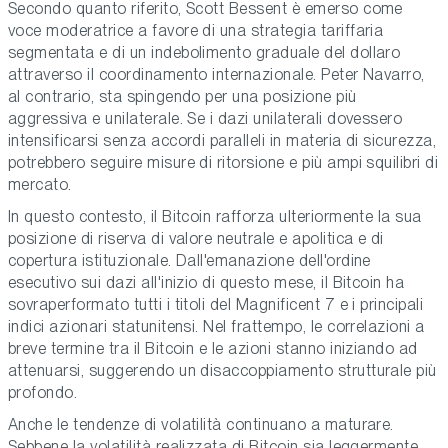
Secondo quanto riferito, Scott Bessent è emerso come
voce moderatrice a favore di una strategia tariffaria
segmentata e di un indebolimento graduale del dollaro
attraverso il coordinamento internazionale. Peter Navarro,
al contrario, sta spingendo per una posizione più
aggressiva e unilaterale. Se i dazi unilaterali dovessero
intensificarsi senza accordi paralleli in materia di sicurezza,
potrebbero seguire misure di ritorsione e più ampi squilibri di
mercato.
In questo contesto, il Bitcoin rafforza ulteriormente la sua
posizione di riserva di valore neutrale e apolitica e di
copertura istituzionale. Dall'emanazione dell'ordine
esecutivo sui dazi all'inizio di questo mese, il Bitcoin ha
sovraperformato tutti i titoli del Magnificent 7 e i principali
indici azionari statunitensi. Nel frattempo, le correlazioni a
breve termine tra il Bitcoin e le azioni stanno iniziando ad
attenuarsi, suggerendo un disaccoppiamento strutturale più
profondo.
Anche le tendenze di volatilità continuano a maturare.
Sebbene la volatilità realizzata di Bitcoin sia leggermente