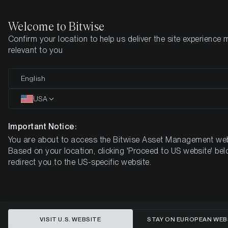
Welcome to Bitwise
Confirm your location to help us deliver the site experience 
Startseite
Know-How
Market Updates
Week 18, 2024
relevant to you
Kryptomarkt zeigt Stärke, da
English
Bitcoin sich über 60k USD
USA
stabilisiert und die Stimmung sich
Important Notice:
verbessert
You are about to access the Bitwise Asset Management web
Based on your location, clicking 'Proceed to US website' bel
KRYPTO-MARKT-KOMPASS - WOCHE 18, 2024
redirect you to the US-specific website.
VISIT U.S. WEBSITE
STAY ON EUROPEAN WEB