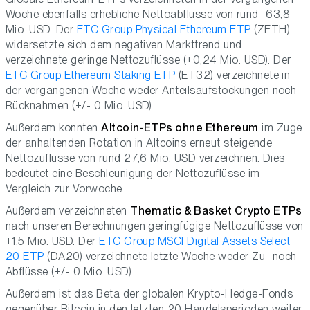
Woche ebenfalls erhebliche Nettoabflüsse von rund -63,8
Mio. USD. Der
ETC Group Physical Ethereum ETP
(ZETH)
widersetzte sich dem negativen Markttrend und
verzeichnete geringe Nettozuflüsse (+0,24 Mio. USD). Der
ETC Group Ethereum Staking ETP
(ET32) verzeichnete in
der vergangenen Woche weder Anteilsaufstockungen noch
Rücknahmen (+/- 0 Mio. USD).
Außerdem konnten
Altcoin-ETPs ohne Ethereum
im Zuge
der anhaltenden Rotation in Altcoins erneut steigende
Nettozuflüsse von rund 27,6 Mio. USD verzeichnen. Dies
bedeutet eine Beschleunigung der Nettozuflüsse im
Vergleich zur Vorwoche.
Außerdem verzeichneten
Thematic & Basket Crypto ETPs
nach unseren Berechnungen geringfügige Nettozuflüsse von
+1,5 Mio. USD. Der
ETC Group MSCI Digital Assets Select
20 ETP
(DA20) verzeichnete letzte Woche weder Zu- noch
Abflüsse (+/- 0 Mio. USD).
Außerdem ist das Beta der globalen Krypto-Hedge-Fonds
gegenüber Bitcoin in den letzten 20 Handelsperioden weiter