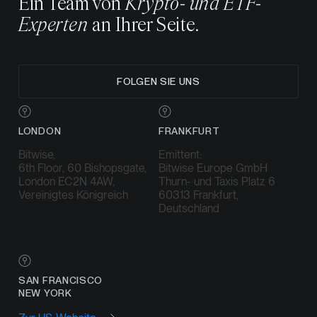
Ein Team von
Krypto- und ETF-
Experten
an Ihrer Seite.
FOLGEN SIE UNS
LONDON
FRANKFURT
Bitwise,
Emittent:
6th Floor, 60 Bishopsgate,
Bitwise Europe GmbH
London EC2N 4AW,
Thurn- und Taxis Platz 6
Vereinigtes Königreich
60313 Frankfurt,
Deutschland
SAN FRANCISCO
NEW YORK