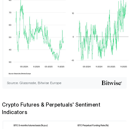
Source: Glassnode, Bitwise Europe
Crypto Futures & Perpetuals' Sentiment
Indicators