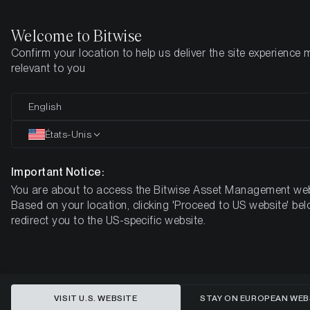
Welcome to Bitwise
Confirm your location to help us deliver the site experience 
Page d'accueil
Apprendre
Market Updates
Week 50, 2025
relevant to you
English
Cet article n’est disponible qu’en anglais
États-Unis
El mercado cripto se estabiliza: la
infravaloración de Bitcoin y el
Important Notice:
You are about to access the Bitwise Asset Management web
cambio en la Fed indicarían un
Based on your location, clicking 'Proceed to US website' bel
repunte
redirect you to the US-specific website.
BITWISE CRYPTO MARKET COMPASS - SEMANA 50, 2025
VISIT U.S. WEBSITE
STAY ON EUROPEAN WEB