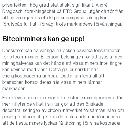
priseffekten i hög grad statistiskt signifikant. André
Dragosch, forskningschef på ETC Group, utgår därför från
att halveringarnas effekt på bitcoinpriset aldrig kan
förutspås fullt ut i förväg, trots marknadens förväntningar.
Bitcoinminers kan ge upp!
Dessutom kan halveringarna också påverka lönsamheten
för bitcoin-mining. Eftersom belöningen för att syssla med
mininghalveras kan det hända att vissa miners inte längre
kan utvinna med vinst. Detta gäller särskilt när
energikostnaderna är höga. Detta kan leda till att
branschen konsolideras när vissa miners lämnar
marknaden.
Färre leverantörer innebär att de större miningpoolerna får
mer inflytande vilket i sin tur gör att den önskade
decentraliseringen av bitcoin-nätverket försämras. Men om
priset på bitcoin stiger kan det i slutändan ändå innebära
att de flesta miners lyckas få täckning för sina kostnader.