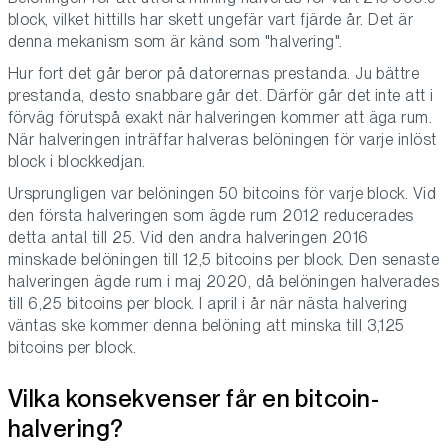
block, vilket hittills har skett ungefär vart fjärde år. Det är
denna mekanism som är känd som "halvering".
Hur fort det går beror på datorernas prestanda. Ju bättre
prestanda, desto snabbare går det. Därför går det inte att i
förväg förutspå exakt när halveringen kommer att äga rum.
När halveringen inträffar halveras belöningen för varje inlöst
block i blockkedjan.
Ursprungligen var belöningen 50 bitcoins för varje block. Vid
den första halveringen som ägde rum 2012 reducerades
detta antal till 25. Vid den andra halveringen 2016
minskade belöningen till 12,5 bitcoins per block. Den senaste
halveringen ägde rum i maj 2020, då belöningen halverades
till 6,25 bitcoins per block. I april i år när nästa halvering
väntas ske kommer denna belöning att minska till 3,125
bitcoins per block.
Vilka konsekvenser får en bitcoin-
halvering?