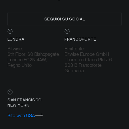
SEGUICI SU SOCIAL
LONDRA
FRANCOFORTE
Bitwise,
Emittente:
6th Floor, 60 Bishopsgate,
Bitwise Europe GmbH
London EC2N 4AW,
Thurn- und Taxis Platz 6
Regno Unito
60313 Francoforte,
Germania
SAN FRANCISCO
NEW YORK
Sito web USA