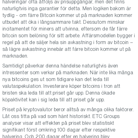
halveringar ofta åtföljs av prisuppgångar, men det finns
naturligtvis inga garantier för detta. Men logiken bakom är
tydlig - om färre Bitcoin kommer ut på marknaden kommer
utbudet att öka i långsammare takt. Dessutom minskar
incitamentet för miners att utvinna, eftersom de får färre
bitcoin som belöning för sitt arbete. Affärsmodellen bygger i
regel på att de säljer hela sin avkastning i form av bitcoin –
så lägre avkastning innebär att färre bitcoin kommer ut på
marknaden.
Samtidigt påverkar denna händelse naturligtvis även
intressenter som verkar på marknaden. När inte lika många
nya bitcoins ges ut som tidigare kan det leda till
valutaspekulation. Investerare köper bitcoins i tron att
bristen ska leda till att priset går upp. Denna ökade
köpaktivitet kan i sig leda till att priset går upp.
Priset på kryptovalutor beror alltså av många olika faktorer.
Låt oss titta på vad som hänt historiskt. ETC Groups
analyser visar att effekten på priset blev statistiskt
signifikant först omkring 100 dagar efter respektive
halvering. Och 200 dagar efter en halvering blev