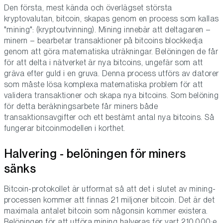
Den första, mest kända och överlägset största
kryptovalutan, bitcoin, skapas genom en process som kallas
"mining": (kryptoutvinning). Mining innebär att deltagaren –
minern – bearbetar transaktioner på bitcoins blockkedja
genom att göra matematiska uträkningar. Belöningen de får
för att delta i nätverket är nya bitcoins, ungefär som att
gräva efter guld i en gruva. Denna process utförs av datorer
som måste lösa komplexa matematiska problem för att
validera transaktioner och skapa nya bitcoins. Som belöning
för detta beräkningsarbete får miners både
transaktionsavgifter och ett bestämt antal nya bitcoins. Så
fungerar bitcoinmodellen i korthet.
Halvering - belöningen för miners
sänks
Bitcoin-protokollet är utformat så att det i slutet av mining-
processen kommer att finnas 21 miljoner bitcoin. Det är det
maximala antalet bitcoin som någonsin kommer existera.
Belöningen för att utföra mining halveras för vart 210 000:e