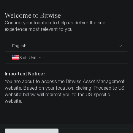
Welcome to Bitwise
Confirm your location to help us deliver the site
Pagina iniziale
Imparare
Ricerca
experience most relevant to you
English
Questo articolo è disponibile solo in lingua inglese
Stati Uniti
Bitcoin-halvering enkelt förklarat:
vad är det?
Important Notice:
You are about to access the Bitwise Asset Management
website. Based on your location, clicking 'Proceed to US
website' below will redirect you to the US-specific
website.