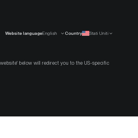
Italiano
ISORSE
IMPARARE
AZIENDA
CONTATTI
Website language
English
Country
Stati Uniti
bsite' below will redirect you to the US-specific
iptovalute
innovata
e