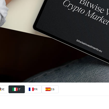
DE
IT
FR
ES