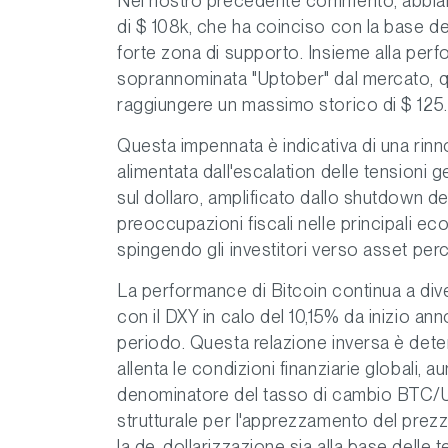
Nel nostro precedente commento, abb
di $ 108k, che ha coinciso con la base de
forte zona di supporto. Insieme alla per
soprannominata "Uptober" dal mercato, qu
raggiungere un massimo storico di $ 12
Questa impennata è indicativa di una rinno
alimentata dall'escalation delle tensioni 
sul dollaro, amplificato dallo shutdown d
preoccupazioni fiscali nelle principali e
spingendo gli investitori verso asset per
La performance di Bitcoin continua a dive
con il DXY in calo del 10,15% da inizio ann
periodo. Questa relazione inversa è deter
allenta le condizioni finanziarie globali, a
denominatore del tasso di cambio BTC/US
strutturale per l'apprezzamento del prezz
la de-dollarizzazione sia alla base delle tes