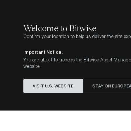
Select
Select
Welcome to Bitwise
Confirm your location to help us deliver the site ex
Pagina iniziale
Imparare
Aggiornamenti
Settima
Important Notice:
You are about to access the Bitwise Asset Manageme
website.
I maggior
VISIT U.S. WEBSITE
STAY ON EUROPE
mai reg