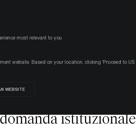
PRODOTTI
R
perience most relevant to you
na 41, 2025
nt website. Based on your location, clicking 'Proceed to US we
i afflussi di ETP su cr
AN WEBSITE
istrati segnano una r
domanda istituzional