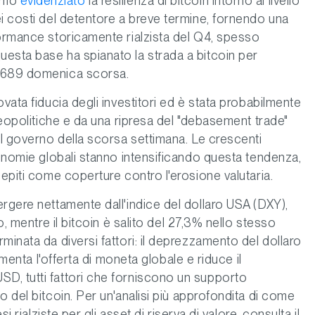
iamo
evidenziato
la resilienza di bitcoin intorno al livello
i costi del detentore a breve termine, fornendo una
formance storicamente rialzista del Q4, spesso
esta base ha spianato la strada a bitcoin per
5.689 domenica scorsa.
vata fiducia degli investitori ed è stata probabilmente
geopolitiche e da una ripresa del "debasement trade"
el governo della scorsa settimana. Le crescenti
conomie globali stanno intensificando questa tendenza,
cepiti come coperture contro l'erosione valutaria.
rgere nettamente dall'indice del dollaro USA (DXY),
o, mentre il bitcoin è salito del 27,3% nello stesso
minata da diversi fattori: il deprezzamento del dollaro
umenta l'offerta di moneta globale e riduce il
D, tutti fattori che forniscono un supporto
o del bitcoin. Per un'analisi più approfondita di come
i rialziste per gli asset di riserva di valore, consulta il