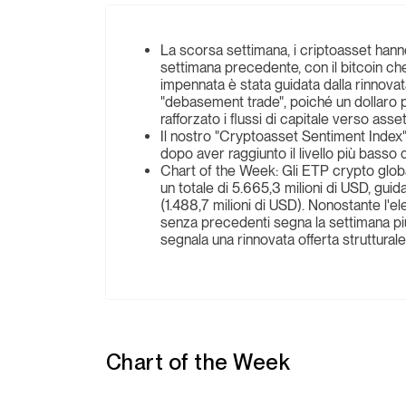
La scorsa settimana, i criptoasset hann
settimana precedente, con il bitcoin ch
impennata è stata guidata dalla rinnovata 
"debasement trade", poiché un dollaro p
rafforzato i flussi di capitale verso asse
Il nostro "Cryptoasset Sentiment Index" 
dopo aver raggiunto il livello più basso
Chart of the Week: Gli ETP crypto global
un totale di 5.665,3 milioni di USD, gui
(1.488,7 milioni di USD). Nonostante 
senza precedenti segna la settimana più 
segnala una rinnovata offerta strutturale 
Chart of the Week