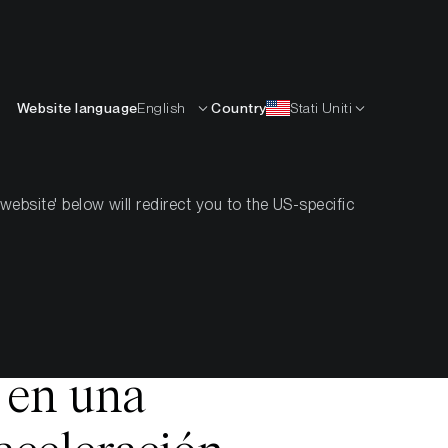
Italiano
ISORSE
IMPARARE
AZIENDA
CONTATTI
Website language
English
Country
Stati Uniti
bsite' below will redirect you to the US-specific
lobal:
n en una