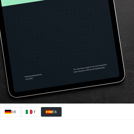
DE
IT
ES