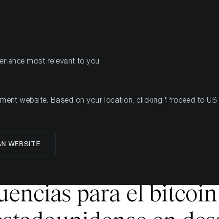
PRODOTTI
R
perience most relevant to you
de 2025
nt website. Based on your location, clicking 'Proceed to US we
glese
AN WEBSITE
pulso de la liquidez g
encias para el bitcoi