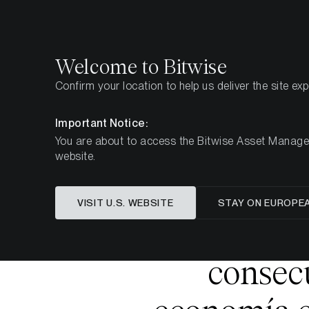
Select
Select
Welcome to Bitwise
Confirm your location to help us deliver the site ex
Pagina iniziale
Imparare
Market Updates
Julio 
Important Notice:
You are about to access the Bitwise Asset Manageme
website.
Questo articolo è disponibile solo in lingua in
VISIT U.S. WEBSITE
STAY ON EUROPE
Un im
consecu