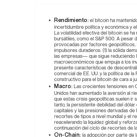
Rendimiento:
el bitcoin ha mantenido
incertidumbre política y económica y e
La volatilidad efectiva del bitcoin se h
bursátiles, como el S&P 500. A pesar de
provocadas por factores geopolíticos, 
impulsores duraderos: (1) la sólida dem
las empresas— que sigue reduciendo la 
macroeconómicos que empuja a los inv
presente características de descentral
comercial de EE. UU. y la política de l
constructivo para el bitcoin de cara a jul
Macro:
Las crecientes tensiones en O
Unidos han aumentado la aversión al ri
que estas crisis geopolíticas suelen ir
tanto, la persistente debilidad del dóla
capitales y las presiones derivadas de 
recortes de tipos a nivel mundial y el 
reacelerando la liquidez global y reforz
continuación del ciclo de recortes de la
On-Chain:
la adopción por parte de l