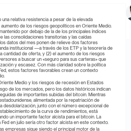
 una relativa resistencia a pesar de la elevada
l aumento de los riesgos geopolíticos en Oriente Medio.
a mantenido por debajo de la de los principales índices
 las consolidaciones transitorias y las caídas
los datos del mes ponen de relieve dos factores
anda institucional —a través de los ETP y la tesorería de
cantidad de oferta, y (2) el aumento de los riesgos
ersores a buscar un «seguro para sus carteras» que
ización y escasez. Con más claridad sobre la política
a Fed, estos factores favorables crean un contexto
io.
riente Medio y los riesgos de recesión en Estados
esgo de los mercados, pero los datos históricos indican
 seguidas de importantes subidas del bitcoin. Mientras
r estadounidense, alimentada por la repatriación de
la desdolarización, junto con el número excepcional de
restablecimiento de la curva de rendimientos, está
ando un importante factor alcista para el bitcoin. La
 Fed en julio sería otro factor alcista en este contexto.
as empresas sigue siendo el principal motor de la