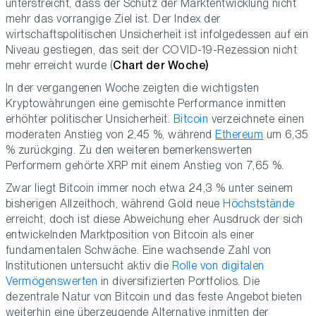
unterstreicht, dass der Schutz der Marktentwicklung nicht
mehr das vorrangige Ziel ist. Der Index der
wirtschaftspolitischen Unsicherheit ist infolgedessen auf ein
Niveau gestiegen, das seit der COVID-19-Rezession nicht
mehr erreicht wurde (
Chart der Woche)
In der vergangenen Woche zeigten die wichtigsten
Kryptowährungen eine gemischte Performance inmitten
erhöhter politischer Unsicherheit.
Bitcoin
verzeichnete einen
moderaten Anstieg von 2,45 %, während
Ethereum
um 6,35
% zurückging. Zu den weiteren bemerkenswerten
Performern gehörte XRP mit einem Anstieg von 7,65 %.
Zwar liegt Bitcoin immer noch etwa 24,3 % unter seinem
bisherigen Allzeithoch, während Gold neue
Höchststände
erreicht, doch ist diese Abweichung eher Ausdruck der sich
entwickelnden Marktposition von Bitcoin als einer
fundamentalen Schwäche. Eine wachsende Zahl von
Institutionen untersucht aktiv die
Rolle von digitalen
Vermögenswerten
in diversifizierten Portfolios. Die
dezentrale Natur von Bitcoin und das feste Angebot bieten
weiterhin eine überzeugende Alternative inmitten der