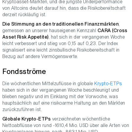
Kryptoasset-Märkten, und die jüngste Underperformance
von Altcoins deutet darauf hin, dass die Risikobereitschaft
derzeit rückläufig ist.
Die Stimmung an den traditionellen Finanzmärkten
,
gemessen an unserer hauseigenen Kennzahl
CARA (Cross
Asset Risk Appetite)
, hat sich in der vergangenen Woche
leicht verbessert und stieg von 0,15 auf 0,23. Der Index
signalisiert eine leicht zinsbullische Risikobereitschaft in
Bezug auf andere Vermögenswerte.
Fondsströme
Die wöchentlichen Mittelzuflüsse in globale
Krypto-ETPs
haben sich in der vergangenen Woche beschleunigt und
blieben negativ und im Einklang mit der Vorwoche, was
hauptsächlich auf eine risikoarme Haltung an den Märkten
zurückzuführen ist.
Globale Krypto-ETPs
verzeichneten wöchentliche
Nettoabflüsse von rund -1610,4 Mio. USD über alle Arten von
Kryptoanlagen hinweg, nach -863,1 Mio. USD