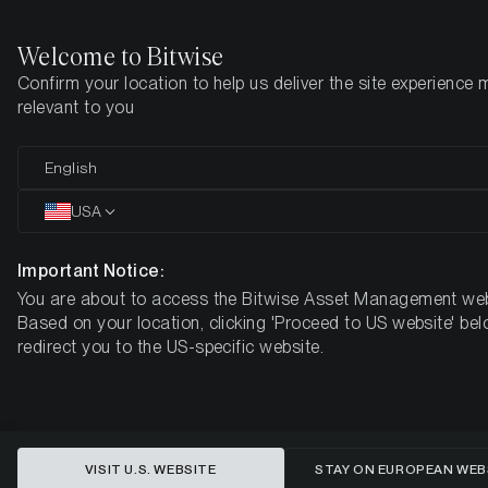
Welcome to Bitwise
Confirm your location to help us deliver the site experience 
Startseite
Know-How
Market Updates
Woche 12, 2025
relevant to you
Politische Unsicherheit treibt
English
gemischte Krypto-Performance -
USA
Was kommt als nächstes für
Important Notice:
Bitcoin und Ethereum?
You are about to access the Bitwise Asset Management web
Based on your location, clicking 'Proceed to US website' bel
BITWISE WÖCHENTLICHER KRYPTO-MARKT-KOMPASS -
redirect you to the US-specific website.
WOCHE 12, 2025
VISIT U.S. WEBSITE
STAY ON EUROPEAN WEB