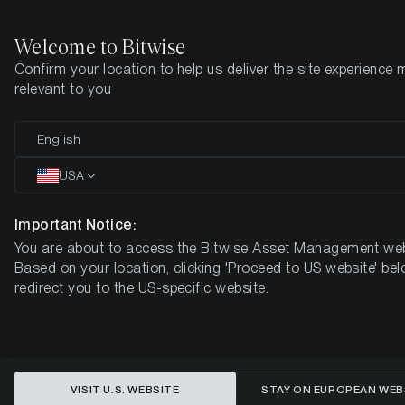
Welcome to Bitwise
Confirm your location to help us deliver the site experience 
Startseite
Know-How
Market Updates
Woche 37, 2024
relevant to you
Die Herausforderungen des
English
Kryptomarktes meistern:
USA
Chancen inmitten von
Important Notice:
Rezessionssignalen
You are about to access the Bitwise Asset Management web
Based on your location, clicking 'Proceed to US website' bel
BITWISE WÖCHENTLICHER KRYPTO-MARKT-KOMPASS -
redirect you to the US-specific website.
WOCHE 37, 2024
VISIT U.S. WEBSITE
STAY ON EUROPEAN WEB