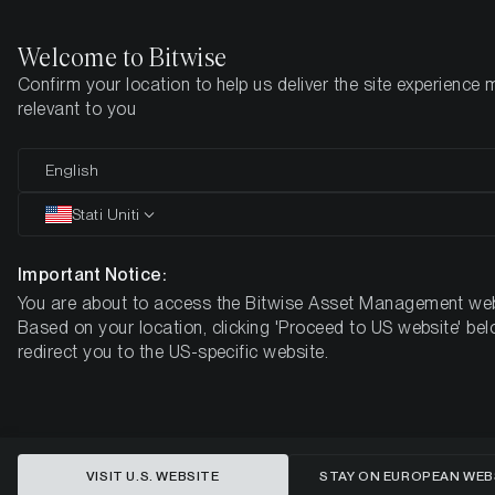
Welcome to Bitwise
Confirm your location to help us deliver the site experience 
Pagina iniziale
Imparare
Market Updates
Week 26, 2025
relevant to you
English
Questo articolo è disponibile solo in lingua inglese
Stati Uniti
El bitcoin muestra resiliencia
entre la baja volatilidad y el
Important Notice:
You are about to access the Bitwise Asset Management web
optimismo.
Based on your location, clicking 'Proceed to US website' bel
redirect you to the US-specific website.
BITWISE CRYPTO MARKET COMPASS - SEMANA 26, 2025
VISIT U.S. WEBSITE
STAY ON EUROPEAN WEB