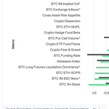
Source: Bloomberg, Coinmarketcap, Glassnode, NilssonHedge,