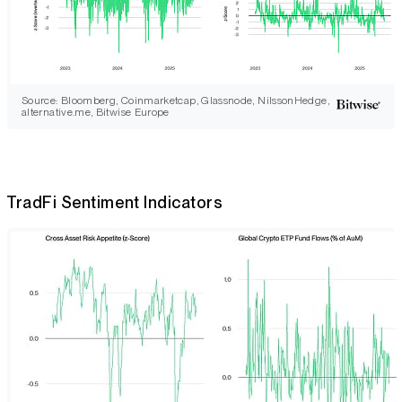
Source: Bloomberg, Coinmarketcap, Glassnode, NilssonHedge,
alternative.me, Bitwise Europe
TradFi Sentiment Indicators