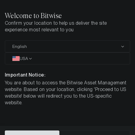
Welcome to Bitwise
Confirm your location to help us deliver the site
Startseite
Know-How
Research
experience most relevant to you
English
Dieser Artikel ist nur auf Englisch verfügbar
USA
Hva er bitcoin og hvordan
fungerer det?
Important Notice:
You are about to access the Bitwise Asset Management
website. Based on your location, clicking 'Proceed to US
website' below will redirect you to the US-specific
website.