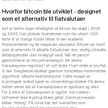
Hvorfor bitcoin ble utviklet - designet
som et alternativ til fiatvalutaer
Det er derfor ingen tilfeldighet at bitcoin ble skapt i 2008
og 2009. Den globale finanskrisen som ble utløst i USA
førte til at mange mistet tilliten til den etablerte
finansverdenen og de nasjonale valutaene. Bitcoin var ment
som et alternativ til såkalte fiatvalutaer, dvs. statlig utstedte
betalingsmidler uten innebygd verdi. Når en person
gjennomfører en bitcointransaksjon, blir denne
transaksjonen registrert i et nytt blokk. Hvert blokk er knyttet
til den foregående blokken gjennom komplekse matematiske
algoritmer, såkalte hashfunksjoner. Dette skaper en
kronologisk ordnet kjede av uforanderlige blokker. På denne
måten sikres det at transaksjonene er sporbare og sikre.
For å sikre at transaksjonen er legitim, må nodene i
nettverket løse kryptografiske gåter. Denne prosessen
kalles "mining". På norsk kan det oversettes som