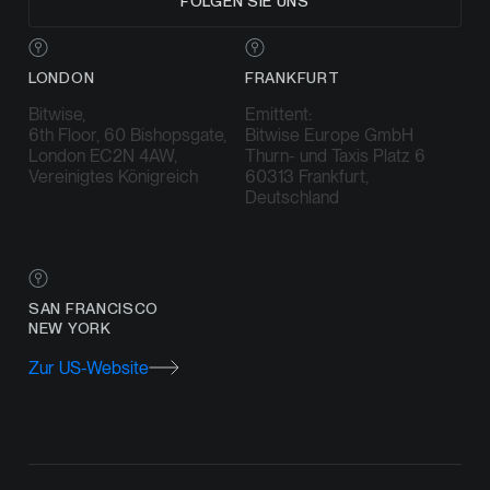
FOLGEN SIE UNS
LONDON
FRANKFURT
Bitwise,
Emittent:
6th Floor, 60 Bishopsgate,
Bitwise Europe GmbH
London EC2N 4AW,
Thurn- und Taxis Platz 6
Vereinigtes Königreich
60313 Frankfurt,
Deutschland
SAN FRANCISCO
NEW YORK
Zur US-Website