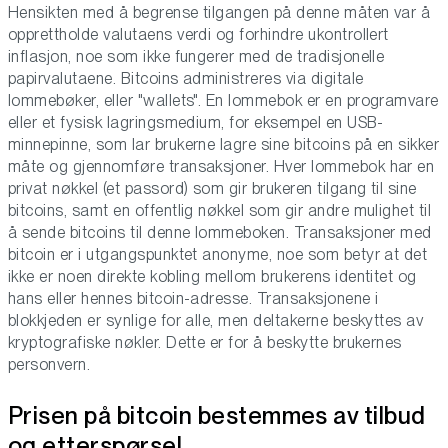
Hensikten med å begrense tilgangen på denne måten var å
opprettholde valutaens verdi og forhindre ukontrollert
inflasjon, noe som ikke fungerer med de tradisjonelle
papirvalutaene. Bitcoins administreres via digitale
lommebøker, eller "wallets". En lommebok er en programvare
eller et fysisk lagringsmedium, for eksempel en USB-
minnepinne, som lar brukerne lagre sine bitcoins på en sikker
måte og gjennomføre transaksjoner. Hver lommebok har en
privat nøkkel (et passord) som gir brukeren tilgang til sine
bitcoins, samt en offentlig nøkkel som gir andre mulighet til
å sende bitcoins til denne lommeboken. Transaksjoner med
bitcoin er i utgangspunktet anonyme, noe som betyr at det
ikke er noen direkte kobling mellom brukerens identitet og
hans eller hennes bitcoin-adresse. Transaksjonene i
blokkjeden er synlige for alle, men deltakerne beskyttes av
kryptografiske nøkler. Dette er for å beskytte brukernes
personvern.
Prisen på bitcoin bestemmes av tilbud
og etterspørsel.