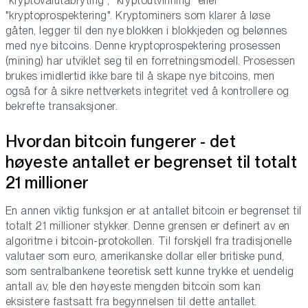
"kryptovalutabryting", "kryptoutvinning" eller
"kryptoprospektering". Kryptominers som klarer å løse
gåten, legger til den nye blokken i blokkjeden og belønnes
med nye bitcoins. Denne kryptoprospektering prosessen
(mining) har utviklet seg til en forretningsmodell. Prosessen
brukes imidlertid ikke bare til å skape nye bitcoins, men
også for å sikre nettverkets integritet ved å kontrollere og
bekrefte transaksjoner.
Hvordan bitcoin fungerer - det
høyeste antallet er begrenset til totalt
21 millioner
En annen viktig funksjon er at antallet bitcoin er begrenset til
totalt 21 millioner stykker. Denne grensen er definert av en
algoritme i bitcoin-protokollen. Til forskjell fra tradisjonelle
valutaer som euro, amerikanske dollar eller britiske pund,
som sentralbankene teoretisk sett kunne trykke et uendelig
antall av, ble den høyeste mengden bitcoin som kan
eksistere fastsatt fra begynnelsen til dette antallet.