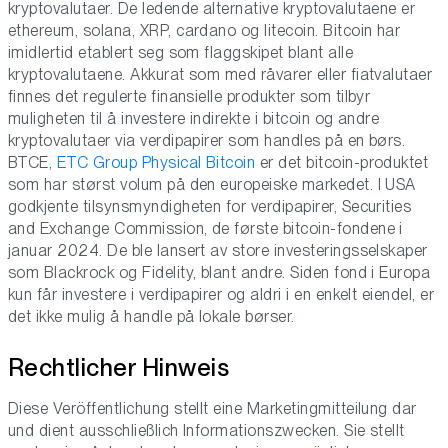
kryptovalutaer. De ledende alternative kryptovalutaene er
ethereum, solana, XRP, cardano og litecoin. Bitcoin har
imidlertid etablert seg som flaggskipet blant alle
kryptovalutaene. Akkurat som med råvarer eller fiatvalutaer
finnes det regulerte finansielle produkter som tilbyr
muligheten til å investere indirekte i bitcoin og andre
kryptovalutaer via verdipapirer som handles på en børs.
BTCE,
ETC Group Physical Bitcoin
er det bitcoin-produktet
som har størst volum på den europeiske markedet. I USA
godkjente tilsynsmyndigheten for verdipapirer, Securities
and Exchange Commission, de første bitcoin-fondene i
januar 2024. De ble lansert av store investeringsselskaper
som Blackrock og Fidelity, blant andre. Siden fond i Europa
kun får investere i verdipapirer og aldri i en enkelt eiendel, er
det ikke mulig å handle på lokale børser.
Rechtlicher Hinweis
Diese Veröffentlichung stellt eine Marketingmitteilung dar
und dient ausschließlich Informationszwecken. Sie stellt