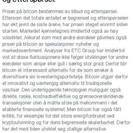
Prisen på bitcoin bestemmes av tilbud og etterspørsel.
Ettersom det totale antallet er begrenset og etterspørselen
har økt jevnt de siste årene, har prisen steget enormt siden
starten. Markedet kjennetegnes imidlertid også av høy
volatilitet. Akkurat som med andre eiendeler påvirkes også
prisen på bitcoin av spekulasjoner, nyheter og
markedssentiment. Analyser fra ETC Group har imidlertid
vist at disse fluktuasjonene ikke følger utviklingen for andre
eiendeler som aksjer eller gull i særlig stor grad. Derfor blir
bitcoin et interessant alternativ for de som ønsker å
diversifisere sin investeringsportefølje. Bitcoin utgjør derfor
et innovativt og uavhengig alternativ til tradisjonelle
valutaer. Den underliggende teknologien muliggjør også
direkte, raske, kostnadseffektive og grenseoverskridende
transaksjoner uten å måtte stole på mellommenn i det
etablerte finansielle systemet. Men bitcoin har også fått
kritikk, for eksempel for det store energiforbruket ved
kryptoutvinning og for dens begrensede skalerbarhet. Derfor
har det med tiden utviklet seg utallige alternative