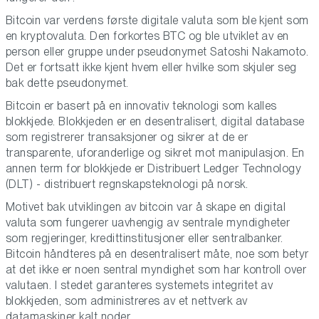
Bitcoin var verdens første digitale valuta som ble kjent som
en kryptovaluta. Den forkortes BTC og ble utviklet av en
person eller gruppe under pseudonymet Satoshi Nakamoto.
Det er fortsatt ikke kjent hvem eller hvilke som skjuler seg
bak dette pseudonymet.
Bitcoin er basert på en innovativ teknologi som kalles
blokkjede. Blokkjeden er en desentralisert, digital database
som registrerer transaksjoner og sikrer at de er
transparente, uforanderlige og sikret mot manipulasjon. En
annen term for blokkjede er Distribuert Ledger Technology
(DLT) - distribuert regnskapsteknologi på norsk.
Motivet bak utviklingen av bitcoin var å skape en digital
valuta som fungerer uavhengig av sentrale myndigheter
som regjeringer, kredittinstitusjoner eller sentralbanker.
Bitcoin håndteres på en desentralisert måte, noe som betyr
at det ikke er noen sentral myndighet som har kontroll over
valutaen. I stedet garanteres systemets integritet av
blokkjeden, som administreres av et nettverk av
datamaskiner kalt noder.