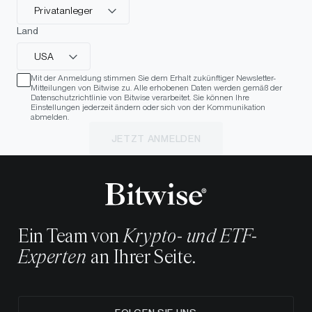
Privatanleger
Land
USA
Mit der Anmeldung stimmen Sie dem Erhalt zukünftiger Newsletter-
Mitteilungen von Bitwise zu. Alle erhobenen Daten werden gemäß der
Datenschutzrichtlinie von Bitwise verarbeitet. Sie können Ihre
Einstellungen jederzeit ändern oder sich von der Kommunikation
abmelden.
JETZT ANMELDEN
Ein Team von
Krypto- und ETF-
Experten
an Ihrer Seite.