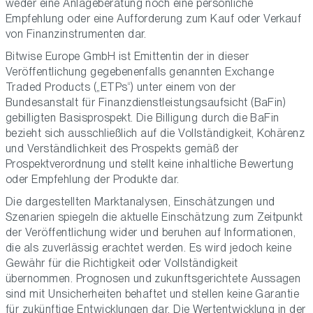
weder eine Anlageberatung noch eine persönliche
Empfehlung oder eine Aufforderung zum Kauf oder Verkauf
von Finanzinstrumenten dar.
Bitwise Europe GmbH ist Emittentin der in dieser
Veröffentlichung gegebenenfalls genannten Exchange
Traded Products („ETPs“) unter einem von der
Bundesanstalt für Finanzdienstleistungsaufsicht (BaFin)
gebilligten Basisprospekt. Die Billigung durch die BaFin
bezieht sich ausschließlich auf die Vollständigkeit, Kohärenz
und Verständlichkeit des Prospekts gemäß der
Prospektverordnung und stellt keine inhaltliche Bewertung
oder Empfehlung der Produkte dar.
Die dargestellten Marktanalysen, Einschätzungen und
Szenarien spiegeln die aktuelle Einschätzung zum Zeitpunkt
der Veröffentlichung wider und beruhen auf Informationen,
die als zuverlässig erachtet werden. Es wird jedoch keine
Gewähr für die Richtigkeit oder Vollständigkeit
übernommen. Prognosen und zukunftsgerichtete Aussagen
sind mit Unsicherheiten behaftet und stellen keine Garantie
für zukünftige Entwicklungen dar. Die Wertentwicklung in der