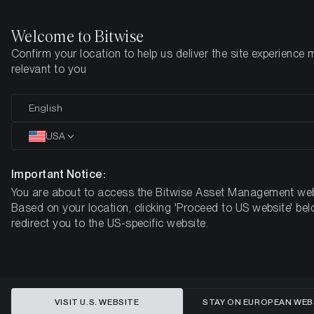
Welcome to Bitwise
Confirm your location to help us deliver the site experience 
Startseite
Know-How
Market Updates
Woche 23, 2024
relevant to you
Kryptoassets steigen: US
English
Ethereum ETF-Zulassung und
USA
starke ETP-Zuflüsse
Important Notice:
You are about to access the Bitwise Asset Management web
KRYPTO-MARKT-KOMPASS - WOCHE 23, 2024
Based on your location, clicking 'Proceed to US website' bel
redirect you to the US-specific website.
VISIT U.S. WEBSITE
STAY ON EUROPEAN WEB