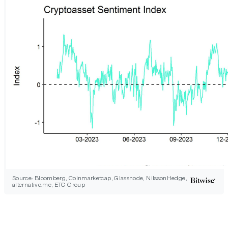
Source: Bloomberg, Coinmarketcap, Glassnode, NilssonHedge,
alternative.me, ETC Group