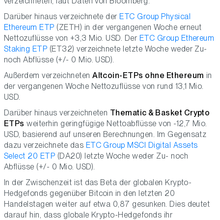
verzeichneten, laut Daten von Bloomberg.
Darüber hinaus verzeichnete der
ETC Group Physical
Ethereum ETP
(ZETH) in der vergangenen Woche erneut
Nettozuflüsse von +3,3 Mio. USD. Der
ETC Group Ethereum
Staking ETP
(ET32) verzeichnete letzte Woche weder Zu-
noch Abflüsse (+/- 0 Mio. USD).
Außerdem verzeichneten
Altcoin-ETPs ohne Ethereum
in
der vergangenen Woche Nettozuflüsse von rund 13,1 Mio.
USD.
Darüber hinaus verzeichneten
Thematic & Basket Crypto
ETPs
weiterhin geringfügige Nettoabflüsse von -12,7 Mio.
USD, basierend auf unseren Berechnungen. Im Gegensatz
dazu verzeichnete das
ETC Group MSCI Digital Assets
Select 20 ETP
(DA20) letzte Woche weder Zu- noch
Abflüsse (+/- 0 Mio. USD).
In der Zwischenzeit ist das Beta der globalen Krypto-
Hedgefonds gegenüber Bitcoin in den letzten 20
Handelstagen weiter auf etwa 0,87 gesunken. Dies deutet
darauf hin, dass globale Krypto-Hedgefonds ihr