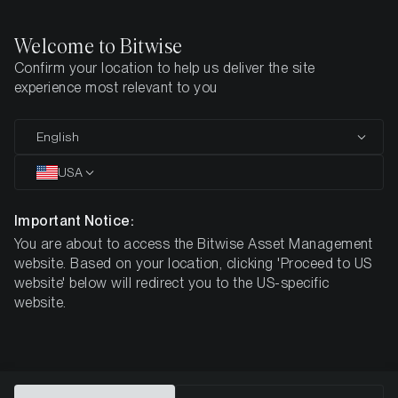
Welcome to Bitwise
Confirm your location to help us deliver the site
Startseite
Know-How
Investmentstudien
Der Investment-Ca
experience most relevant to you
Der Investment-Case für XRP
English
(XRP)
USA
Important Notice:
You are about to access the Bitwise Asset Management
website. Based on your location, clicking 'Proceed to US
website' below will redirect you to the US-specific
website.