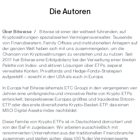
Die Autoren
Über Bitweise /
Bitwise ist einer der weltweit führenden, auf
Kryptowährungen spezialisierten Vermögensverwalter. Tausende
von Finanzberatern, Family Offices und institutionellen Anlegern auf
der ganzen Welt haben sich mit uns zusammengetan, um die
Chancen von Kryptowährungen zu verstehen und zu nutzen. Seit
2017 hat Bitwise eine Erfolgsbilanz bei der Verwaltung einer breiten
Palette von Index- und aktiven Lösungen über ETPs, separat
verwaltete Konten, Privatfonds und Hedge-Fonds-Strategien
aufgestellt – sowohl in den USA als auch in Europa.
In Europa hat Bitwise (ehemals ETC Group) in den vergangenen vier
Jahren eine umfangreiche und innovative Reihe von Krypto-ETPs
entwickelt, beispielsweise Europas größtes und liquidestes Bitcoin-
ETP oder das erste diversifizierte Krypto-Basket-ETP, das einen
MSCI Digital Assets-Index nachbildet.
Diese Familie von Krypto-ETPs ist in Deutschland domiziliert und
von der BaFin zugelassen. Wir arbeiten ausschließlich mit
renommierten Unternehmen aus der traditionellen Finanzbranche
zusammen und stellen sicher, dass 100 % der Vermögenswerte