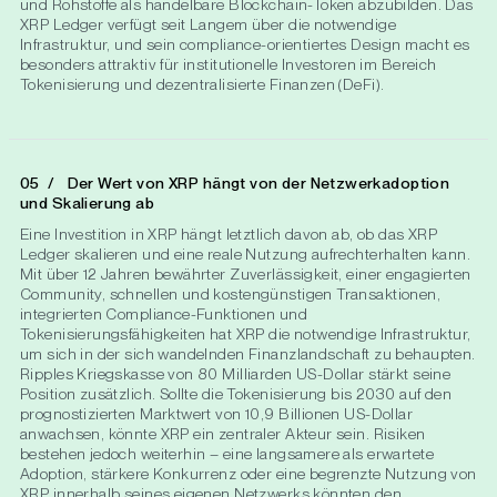
und Rohstoffe als handelbare Blockchain-Token abzubilden. Das
XRP Ledger verfügt seit Langem über die notwendige
Infrastruktur, und sein compliance-orientiertes Design macht es
besonders attraktiv für institutionelle Investoren im Bereich
Tokenisierung und dezentralisierte Finanzen (DeFi).
Der Wert von XRP hängt von der Netzwerkadoption
und Skalierung ab
Eine Investition in XRP hängt letztlich davon ab, ob das XRP
Ledger skalieren und eine reale Nutzung aufrechterhalten kann.
Mit über 12 Jahren bewährter Zuverlässigkeit, einer engagierten
Community, schnellen und kostengünstigen Transaktionen,
integrierten Compliance-Funktionen und
Tokenisierungsfähigkeiten hat XRP die notwendige Infrastruktur,
um sich in der sich wandelnden Finanzlandschaft zu behaupten.
Ripples Kriegskasse von 80 Milliarden US-Dollar stärkt seine
Position zusätzlich. Sollte die Tokenisierung bis 2030 auf den
prognostizierten Marktwert von 10,9 Billionen US-Dollar
anwachsen, könnte XRP ein zentraler Akteur sein. Risiken
bestehen jedoch weiterhin – eine langsamere als erwartete
Adoption, stärkere Konkurrenz oder eine begrenzte Nutzung von
XRP innerhalb seines eigenen Netzwerks könnten den