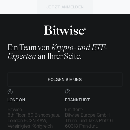
JETZT ANMELDEN
Ein Team von
Krypto- und ETF-
Experten
an Ihrer Seite.
FOLGEN SIE UNS
LONDON
FRANKFURT
Bitwise,
Emittent:
6th Floor, 60 Bishopsgate,
Bitwise Europe GmbH
London EC2N 4AW,
Thurn- und Taxis Platz 6
Vereinigtes Königreich
60313 Frankfurt,