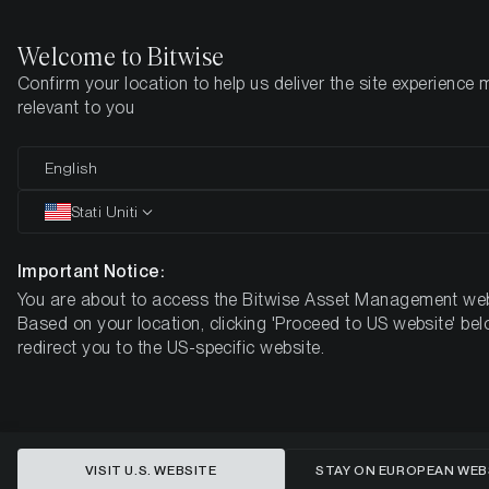
Welcome to Bitwise
Confirm your location to help us deliver the site experience 
Pagina iniziale
Imparare
Aggiornamenti
Settimana 49, 2025
relevant to you
Il mercato crypto mostra
English
resilienza, Bitcoin si riprende, il
Stati Uniti
sentiment migliora
Important Notice:
You are about to access the Bitwise Asset Management web
BITWISE CRYPTO MARKET COMPASS – SETTIMANA 49,
Based on your location, clicking 'Proceed to US website' bel
2025
redirect you to the US-specific website.
VISIT U.S. WEBSITE
STAY ON EUROPEAN WEB