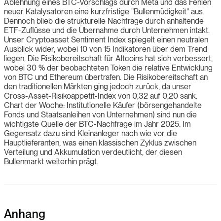
Ablehnung eines BTC-Vorschlags durch Meta und das Fehlen
neuer Katalysatoren eine kurzfristige "Bullenmüdigkeit" aus.
Dennoch blieb die strukturelle Nachfrage durch anhaltende
ETF-Zuflüsse und die Übernahme durch Unternehmen intakt.
Unser Cryptoasset Sentiment Index spiegelt einen neutralen
Ausblick wider, wobei 10 von 15 Indikatoren über dem Trend
liegen. Die Risikobereitschaft für Altcoins hat sich verbessert,
wobei 30 % der beobachteten Token die relative Entwicklung
von BTC und Ethereum übertrafen. Die Risikobereitschaft an
den traditionellen Märkten ging jedoch zurück, da unser
Cross-Asset-Risikoappetit-Index von 0,32 auf 0,20 sank.
Chart der Woche: Institutionelle Käufer (börsengehandelte
Fonds und Staatsanleihen von Unternehmen) sind nun die
wichtigste Quelle der BTC-Nachfrage im Jahr 2025. Im
Gegensatz dazu sind Kleinanleger nach wie vor die
Hauptlieferanten, was einen klassischen Zyklus zwischen
Verteilung und Akkumulation verdeutlicht, der diesen
Bullenmarkt weiterhin prägt.
Anhang