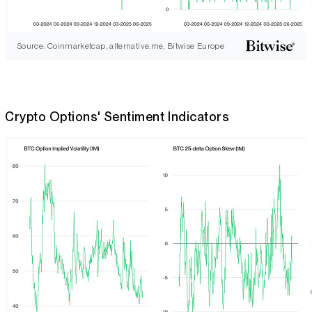
Source: Coinmarketcap, alternative.me, Bitwise Europe
Crypto Options' Sentiment Indicators