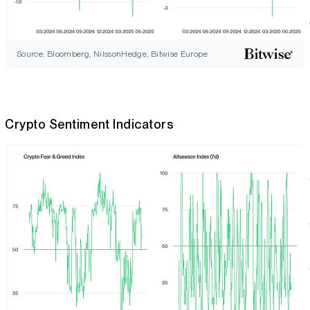
Source: Bloomberg, NilssonHedge, Bitwise Europe
Crypto Sentiment Indicators