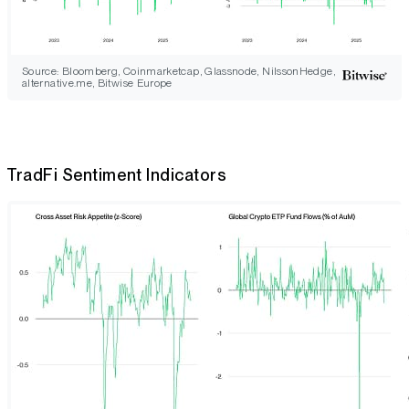
Source: Bloomberg, Coinmarketcap, Glassnode, NilssonHedge,
alternative.me, Bitwise Europe
TradFi Sentiment Indicators