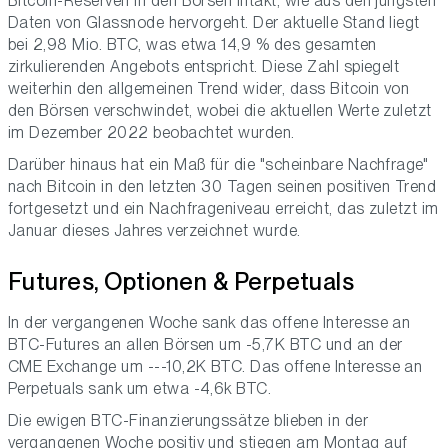
Bitcoin-Reserven in den Börsen intakt, wie aus den jüngsten
Daten von Glassnode hervorgeht. Der aktuelle Stand liegt
bei 2,98 Mio. BTC, was etwa 14,9 % des gesamten
zirkulierenden Angebots entspricht. Diese Zahl spiegelt
weiterhin den allgemeinen Trend wider, dass Bitcoin von
den Börsen verschwindet, wobei die aktuellen Werte zuletzt
im Dezember 2022 beobachtet wurden.
Darüber hinaus hat ein Maß für die "scheinbare Nachfrage"
nach Bitcoin in den letzten 30 Tagen seinen positiven Trend
fortgesetzt und ein Nachfrageniveau erreicht, das zuletzt im
Januar dieses Jahres verzeichnet wurde.
Futures, Optionen & Perpetuals
In der vergangenen Woche sank das offene Interesse an
BTC-Futures an allen Börsen um -5,7K BTC und an der
CME Exchange um ---10,2K BTC. Das offene Interesse an
Perpetuals sank um etwa -4,6k BTC.
Die ewigen BTC-Finanzierungssätze blieben in der
vergangenen Woche positiv und stiegen am Montag auf