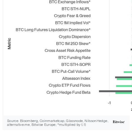
Source: Bloomberg, Coinmarketcap, Glassnode, NilssonHedge,
alternative.me, Bitwise Europe; *multiplied by (-1)