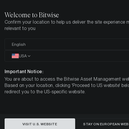
Welcome to Bitwise
Confirm your location to help us deliver the site experience 
Startseite
Know-How
Market Updates
Woche 23, 2025
relevant to you
Bullenmüdigkeit setzt ein:
English
Institutionelle Nachfrage stützt
USA
Bitcoin in der Abkühlung nach der
Important Notice:
Konferenz
You are about to access the Bitwise Asset Management web
Based on your location, clicking 'Proceed to US website' bel
redirect you to the US-specific website.
VISIT U.S. WEBSITE
STAY ON EUROPEAN WEB