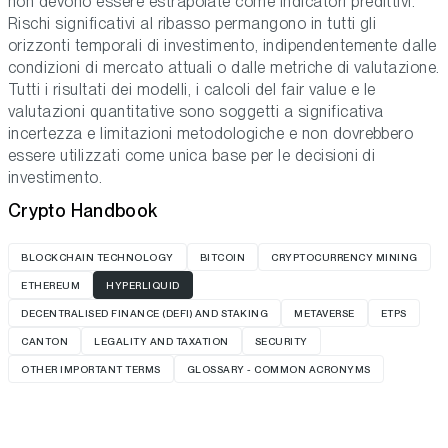
non devono essere estrapolate come indicatori predittivi.
Rischi significativi al ribasso permangono in tutti gli
orizzonti temporali di investimento, indipendentemente dalle
condizioni di mercato attuali o dalle metriche di valutazione.
Tutti i risultati dei modelli, i calcoli del fair value e le
valutazioni quantitative sono soggetti a significativa
incertezza e limitazioni metodologiche e non dovrebbero
essere utilizzati come unica base per le decisioni di
investimento.
Crypto Handbook
BLOCKCHAIN TECHNOLOGY
BITCOIN
CRYPTOCURRENCY MINING
ETHEREUM
HYPERLIQUID
DECENTRALISED FINANCE (DEFI) AND STAKING
METAVERSE
ETPS
CANTON
LEGALITY AND TAXATION
SECURITY
OTHER IMPORTANT TERMS
GLOSSARY - COMMON ACRONYMS