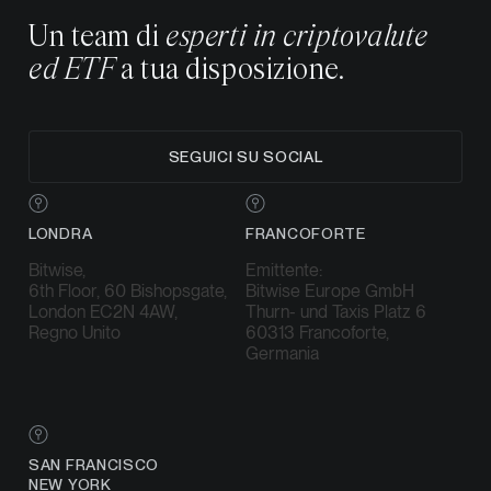
Un team di
esperti in criptovalute
ed ETF
a tua disposizione.
SEGUICI SU SOCIAL
LONDRA
FRANCOFORTE
Bitwise,
Emittente:
6th Floor, 60 Bishopsgate,
Bitwise Europe GmbH
London EC2N 4AW,
Thurn- und Taxis Platz 6
Regno Unito
60313 Francoforte,
Germania
SAN FRANCISCO
NEW YORK