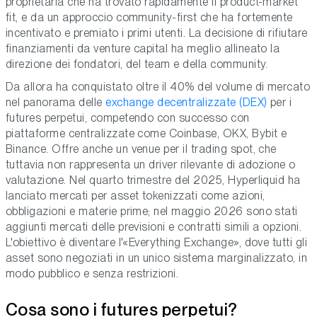
proprietaria che ha trovato rapidamente il product-market
fit, e da un approccio community-first che ha fortemente
incentivato e premiato i primi utenti. La decisione di rifiutare
finanziamenti da venture capital ha meglio allineato la
direzione dei fondatori, del team e della community.
Da allora ha conquistato oltre il 40% del volume di mercato
nel panorama delle
exchange decentralizzate (DEX)
per i
futures perpetui, competendo con successo con
piattaforme centralizzate come Coinbase, OKX, Bybit e
Binance. Offre anche un venue per il trading spot, che
tuttavia non rappresenta un driver rilevante di adozione o
valutazione. Nel quarto trimestre del 2025, Hyperliquid ha
lanciato mercati per asset tokenizzati come azioni,
obbligazioni e materie prime; nel maggio 2026 sono stati
aggiunti mercati delle previsioni e contratti simili a opzioni.
L'obiettivo è diventare l'«Everything Exchange», dove tutti gli
asset sono negoziati in un unico sistema marginalizzato, in
modo pubblico e senza restrizioni.
Cosa sono i futures perpetui?