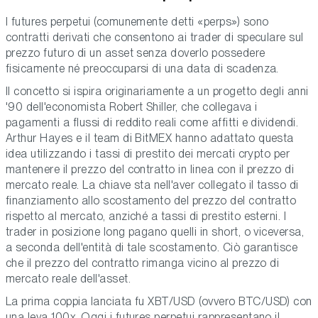
I futures perpetui (comunemente detti «perps») sono
contratti derivati che consentono ai trader di speculare sul
prezzo futuro di un asset senza doverlo possedere
fisicamente né preoccuparsi di una data di scadenza.
Il concetto si ispira originariamente a un progetto degli anni
'90 dell'economista Robert Shiller, che collegava i
pagamenti a flussi di reddito reali come affitti e dividendi.
Arthur Hayes e il team di BitMEX hanno adattato questa
idea utilizzando i tassi di prestito dei mercati crypto per
mantenere il prezzo del contratto in linea con il prezzo di
mercato reale. La chiave sta nell'aver collegato il tasso di
finanziamento allo scostamento del prezzo del contratto
rispetto al mercato, anziché a tassi di prestito esterni. I
trader in posizione long pagano quelli in short, o viceversa,
a seconda dell'entità di tale scostamento. Ciò garantisce
che il prezzo del contratto rimanga vicino al prezzo di
mercato reale dell'asset.
La prima coppia lanciata fu XBT/USD (ovvero BTC/USD) con
una leva 100x. Oggi i futures perpetui rappresentano il