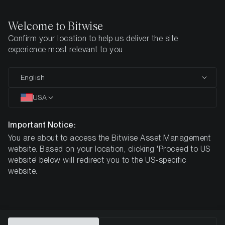
Welcome to Bitwise
Confirm your location to help us deliver the site
Home
Insights
Research
experience most relevant to you
Was bedeutet Staking und wie
English
kann ich damit Geld verdienen?
USA
Important Notice:
You are about to access the Bitwise Asset Management
website. Based on your location, clicking 'Proceed to US
website' below will redirect you to the US-specific
website.