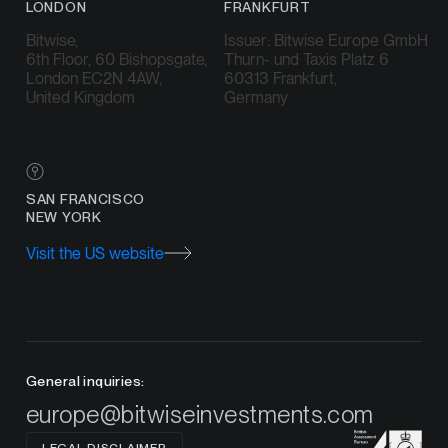
LONDON
FRANKFURT
Bitwise,
Issuer: Bitwise Europe GmbH
6th Floor, 60 Bishopsgate,
Thurn- und Taxis Platz 6
London EC2N 4AW,
60313 Frankfurt,
United Kingdom
Germany
SAN FRANCISCO
NEW YORK
Visit the US website
General inquiries:
europe@bitwiseinvestments.com