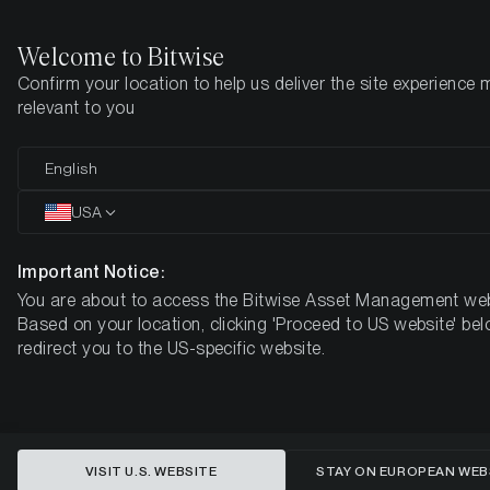
Welcome to Bitwise
Confirm your location to help us deliver the site experience 
Home
Insights
Market Updates
Week 17, 2025
relevant to you
El precio de Bitcoin sube mientras
English
cae la confianza en los activos
USA
denominados en dólares.
Important Notice:
You are about to access the Bitwise Asset Management web
BITWISE CRYPTO MARKET COMPASS - SEMANA 17, 2025
Based on your location, clicking 'Proceed to US website' bel
redirect you to the US-specific website.
VISIT U.S. WEBSITE
STAY ON EUROPEAN WEB