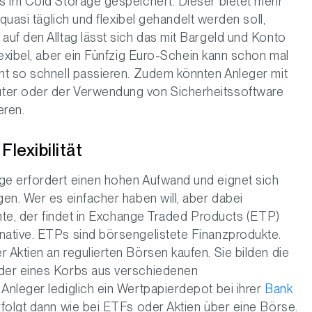
s im Cold Storage gespeichert. Dieser bietet mehr
quasi täglich und flexibel gehandelt werden soll,
uf den Alltag lässt sich das mit Bargeld und Konto
lexibel, aber ein Fünfzig Euro-Schein kann schon mal
ht so schnell passieren. Zudem könnten Anleger mit
ter oder der Verwendung von Sicherheitssoftware
eren.
Flexibilität
ge erfordert einen hohen Aufwand und eignet sich
en. Wer es einfacher haben will, aber dabei
chte, der findet in Exchange Traded Products (ETP)
ative. ETPs sind börsengelistete Finanzprodukte.
Aktien an regulierten Börsen kaufen. Sie bilden die
der eines Korbs aus verschiedenen
nleger lediglich ein Wertpapierdepot bei ihrer
Bank
rfolgt dann wie bei ETFs oder Aktien über eine Börse.