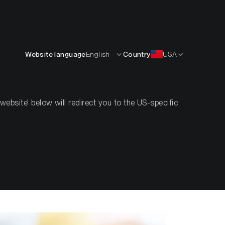
English
OURCES
INSIGHTS
ABOUT
CONTACTS
Website language
English
Country
USA
bsite' below will redirect you to the US-specific
 Sichere
owährungen