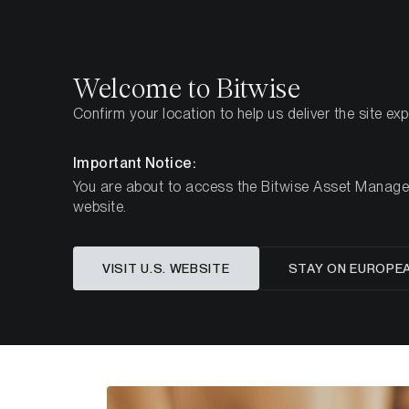
Select
Select
Welcome to Bitwise
Confirm your location to help us deliver the site ex
Home
Insights
Research
Important Notice:
You are about to access the Bitwise Asset Manageme
website.
Cold St
VISIT U.S. WEBSITE
STAY ON EUROPE
Anlage vo