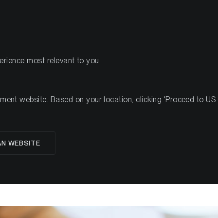
PRODUCTS
RES
perience most relevant to you
nt website. Based on your location, clicking 'Proceed to US we
orage vs. Hot Storage –
AN WEBSITE
n Bitcoin und Krypt