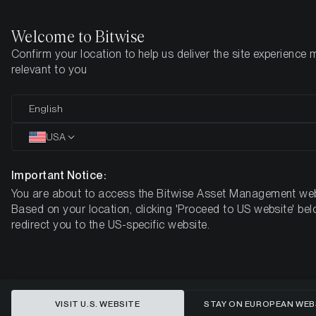
Welcome to Bitwise
Confirm your location to help us deliver the site experience 
Home
Insights
Market Updates
Week 13, 2025
relevant to you
El bitcoin se fortalece mientras
English
EE. UU. evalúa la venta de oro
USA
para comprar BTC: ¿Se avecinan
Important Notice:
nuevos catalizadores?
You are about to access the Bitwise Asset Management web
Based on your location, clicking 'Proceed to US website' bel
BITWISE CRYPTO MARKET COMPASS - SEMANA 13, 2025
redirect you to the US-specific website.
VISIT U.S. WEBSITE
STAY ON EUROPEAN WEB