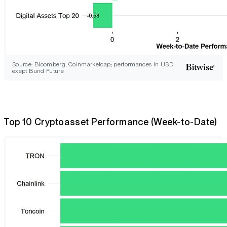
Source: Bloomberg, Coinmarketcap; performances in USD
exept Bund Future
Top 10 Cryptoasset Performance (Week-to-Date)