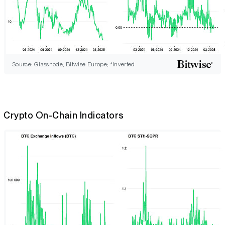
Source: Glassnode, Bitwise Europe; *Inverted
Crypto On-Chain Indicators