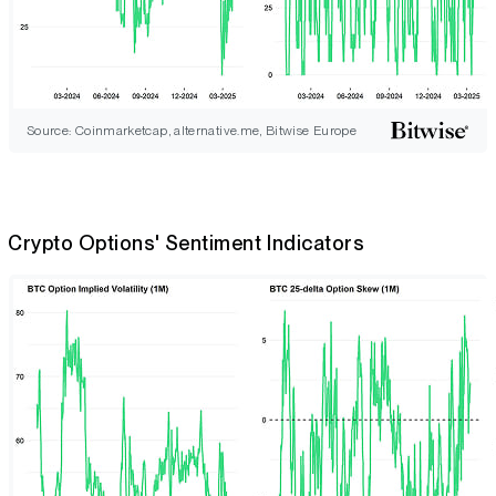
Source: Coinmarketcap, alternative.me, Bitwise Europe
Crypto Options' Sentiment Indicators