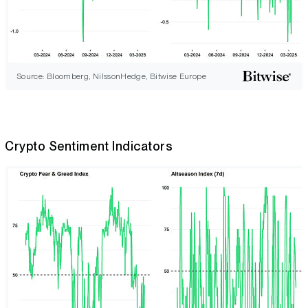
Source: Bloomberg, NilssonHedge, Bitwise Europe
Crypto Sentiment Indicators